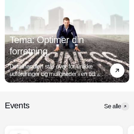
Tema: Optimer din
forretning
Detailhandlen står over for unikke
udfordringer og muligheder i en tid
præget af digital transformation og
ændrede forbrugerpræferencer. Det
handler det om at være på forkant med
de nyeste tendenser og holde øje med
Events
Se alle
den udvikling, der hele tiden sker inden
for både forretningsdrift og ledelse. For
optimeres forretningen, og forbedres
kundeoplevelsen, øges salget og