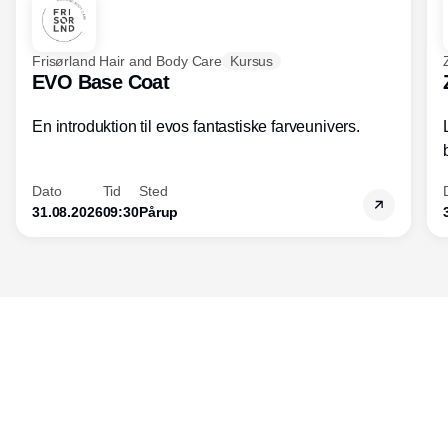
indtjeningen.
Frisørland Hair and Body Care
Kursus
EVO Base Coat
En introduktion til evos fantastiske farveunivers.
Dato
Tid
Sted
31.08.2026
09:30
Pårup
Udgiver
Horisont Gruppen a/s