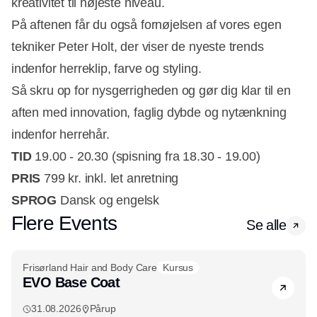
kreativitet til højeste niveau.
På aftenen får du også fornøjelsen af vores egen
tekniker Peter Holt, der viser de nyeste trends
indenfor herreklip, farve og styling.
Så skru op for nysgerrigheden og gør dig klar til en
aften med innovation, faglig dybde og nytænkning
indenfor herrehår.
TID
19.00 - 20.30 (spisning fra 18.30 - 19.00)
PRIS
799 kr. inkl. let anretning
SPROG
Dansk og engelsk
Flere Events
Se alle
Frisørland Hair and Body Care
Kursus
EVO Base Coat
31.08.2026
Pårup