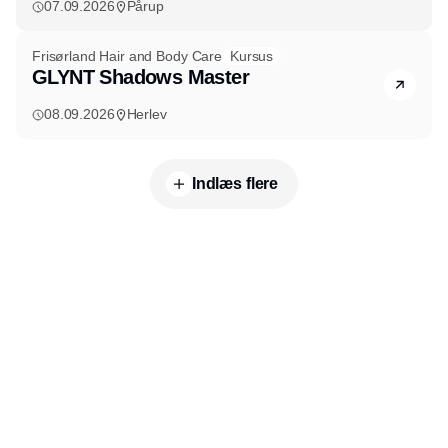
07.09.2026
Pårup
Frisørland Hair and Body Care
Kursus
GLYNT Shadows Master
08.09.2026
Herlev
Indlæs flere
Udgiver
Horisont Gruppen a/s
Strandlodsvej 44
2300 København S
Telefon:
53506060