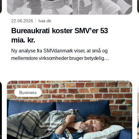
22.06.2026
hair.dk
Bureaukrati koster SMV’er 53
mia. kr.
Ny analyse fra SMVdanmark viser, at små og
mellemstore virksomheder bruger betydelige
ressourcer på administrative krav. Det påvirker
vækst, udvikling og konkurrenceevne på
tværs af brancher.
Business