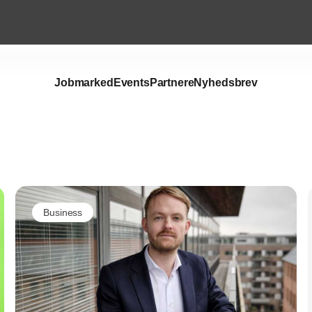
Jobmarked
Events
Partnere
Nyhedsbrev
Annonce
Business