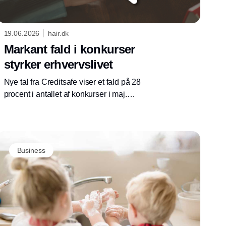
19.06.2026
hair.dk
Markant fald i konkurser
styrker erhvervslivet
Nye tal fra Creditsafe viser et fald på 28
procent i antallet af konkurser i maj.
Udviklingen peger på øget stabilitet i dansk
erhvervsliv og giver et mere positivt billede for
frisør- og skønhedsbranchen.
Business