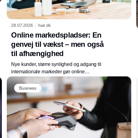
28.07.2026
hair.dk
Online markedspladser: En
genvej til vækst – men også
til afhængighed
Nye kunder, større synlighed og adgang til
internationale markeder gør online
markedspladser attraktive for danske
Annonce
virksomheder. Men succesen har en pris: høje
Business
gebyrer, begrænset kontrol og stigende
afhængighed af globale platforme.