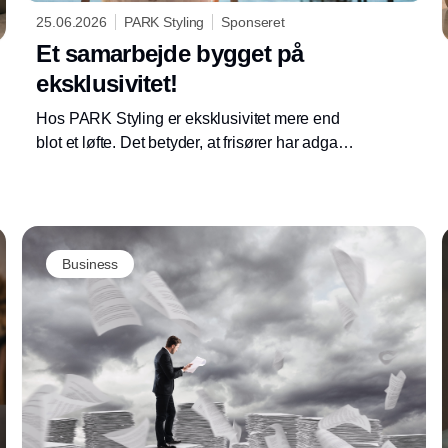
25.06.2026
PARK Styling
Sponseret
Et samarbejde bygget på
eksklusivitet!
Hos PARK Styling er eksklusivitet mere end
blot et løfte. Det betyder, at frisører har adgang
til produkter, der ikke er på
tredjepartswebshops, udsalgshylder eller
parallelimport.
Annonce
Business