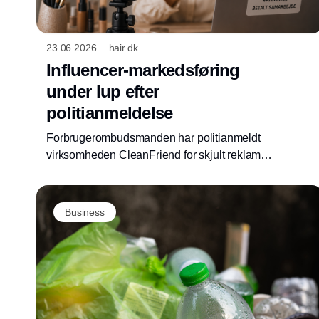
23.06.2026
hair.dk
Influencer-markedsføring
under lup efter
politianmeldelse
Forbrugerombudsmanden har politianmeldt
virksomheden CleanFriend for skjult reklame
og vildledning. Sagen sender et signal til
beautybrands og influencere om korrekt
markedsføring på sociale medier.
Business