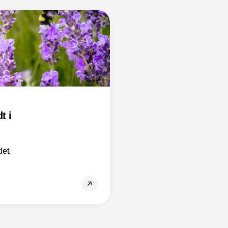
t i
et.