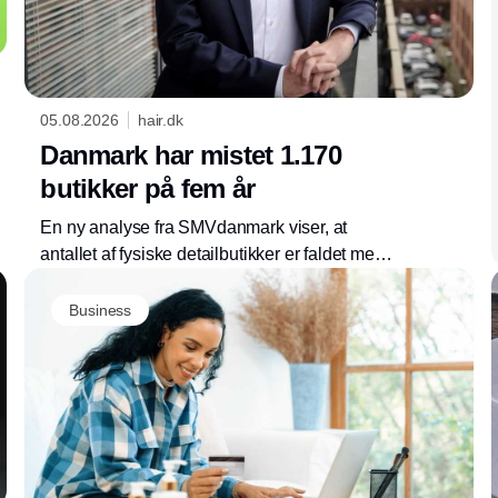
05.08.2026
hair.dk
Danmark har mistet 1.170
butikker på fem år
En ny analyse fra SMVdanmark viser, at
antallet af fysiske detailbutikker er faldet med
7,5 procent siden 2020. Organisationen
efterlyser en politisk akutplan for at bremse
Business
udviklingen.