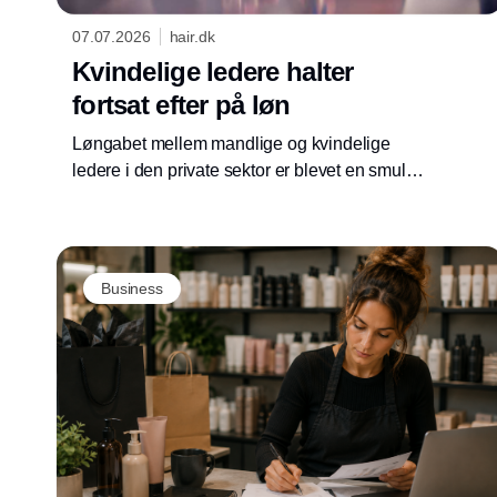
07.07.2026
hair.dk
Kvindelige ledere halter
fortsat efter på løn
Løngabet mellem mandlige og kvindelige
ledere i den private sektor er blevet en smule
mindre. Men udviklingen går alt, alt for
langsomt, vurderer Lederne.
Business