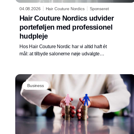
04.08.2026
Hair Couture Nordics
Sponseret
Hair Couture Nordics udvider
porteføljen med professionel
hudpleje
Hos Hair Couture Nordic har vi altid haft ét
mål: at tilbyde salonerne nøje udvalgte
premium - og niche brands, der skaber værdi,
både for frisøren og for kunden. Derfor er vi
stolte af at kunne præsentere Dr. Oracle som
den nyeste tilføjelse til vores portefølje og
Business
samtidig markere begyndelsen på et nyt
kapitel for Hair Couture Nordic.