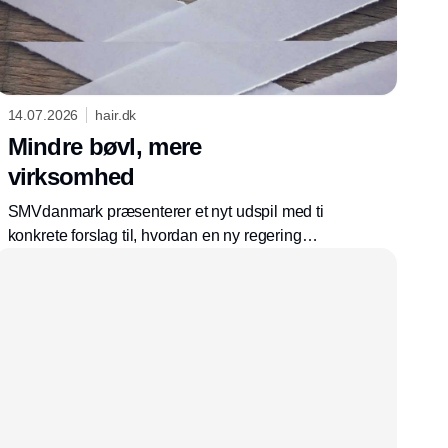
14.07.2026
hair.dk
Mindre bøvl, mere
virksomhed
SMVdanmark præsenterer et nyt udspil med ti
konkrete forslag til, hvordan en ny regering
kan skabe bedre vilkår for landets små og
mellemstore virksomheder. Mindre
bureaukrati, kortere betalingsfrister og bedre
adgang til arbejdskraft skal styrke vækst og
job i hele Danmark.