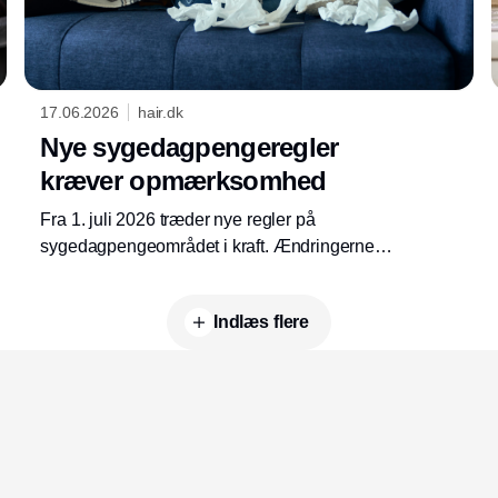
17.06.2026
hair.dk
Nye sygedagpengeregler
kræver opmærksomhed
Fra 1. juli 2026 træder nye regler på
sygedagpengeområdet i kraft. Ændringerne
får betydning for arbejdsgiveres håndtering af
sygefravær og opfølgning på sygemeldte
Indlæs flere
medarbejdere.