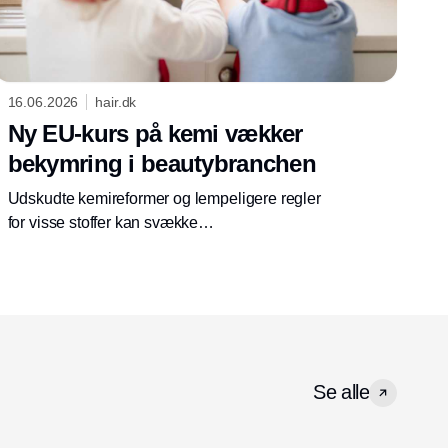
16.06.2026
hair.dk
Ny EU-kurs på kemi vækker
bekymring i beautybranchen
Udskudte kemireformer og lempeligere regler
for visse stoffer kan svække
forbrugerbeskyttelsen. Det bekymrer både
forskere og miljømærkningsorganisationer.
Se alle