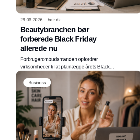
29.06.2026
hair.dk
Beautybranchen bør
forberede Black Friday
allerede nu
Forbrugerombudsmanden opfordrer
virksomheder til at planlægge årets Black
Friday-kampagner i god tid. Korrekt
prismarkedsføring er afgørende for at undgå
Business
vildledning og sanktioner.