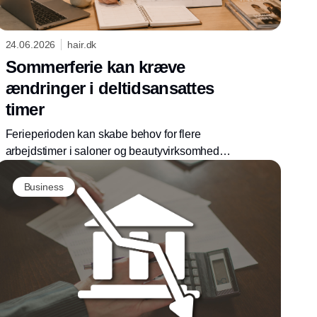
24.06.2026
hair.dk
Sommerferie kan kræve
ændringer i deltidsansattes
timer
Ferieperioden kan skabe behov for flere
arbejdstimer i saloner og beautyvirksomheder.
Arbejdsgivere skal dog være opmærksomme
på reglerne for deltidsansatte.
Business