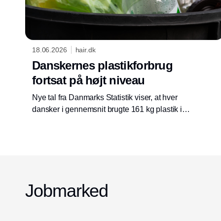
18.06.2026
hair.dk
Danskernes plastikforbrug
fortsat på højt niveau
Nye tal fra Danmarks Statistik viser, at hver
dansker i gennemsnit brugte 161 kg plastik i
2024. Emballage udgør fortsat den største
andel af husholdningernes plastikforbrug.
Jobmarked