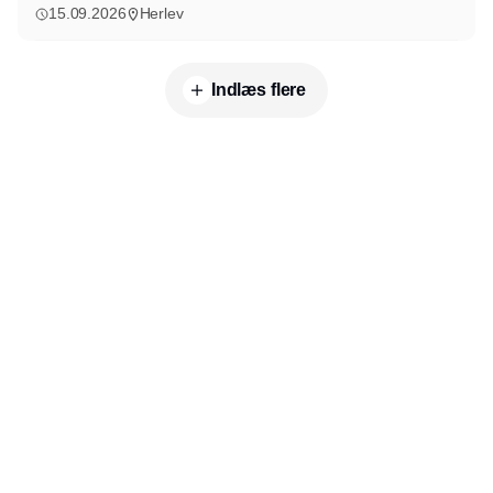
15.09.2026
Herlev
Indlæs flere
Annonce
Udgiver
Horisont Gruppen a/s
Strandlodsvej 44
2300 København S
Telefon:
53506060
www.horisontgruppen.dk
Indhold
Business
Jobmarked