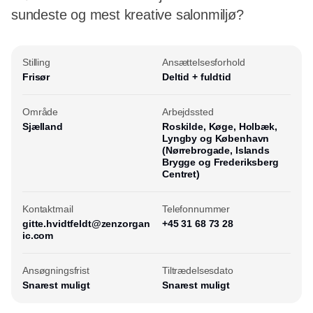
sundeste og mest kreative salonmiljø?
Stilling
Ansættelsesforhold
Frisør
Deltid + fuldtid
Område
Arbejdssted
Sjælland
Roskilde, Køge, Holbæk,
Lyngby og København
(Nørrebrogade, Islands
Brygge og Frederiksberg
Centret)
Kontaktmail
Telefonnummer
gitte.hvidtfeldt@zenzorgan
+45 31 68 73 28
ic.com
Ansøgningsfrist
Tiltrædelsesdato
Snarest muligt
Snarest muligt