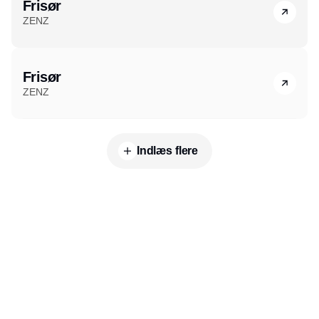
Frisør
ZENZ
Frisør
ZENZ
Indlæs flere
Udgiver
Horisont Gruppen a/s
Strandlodsvej 44
2300 København S