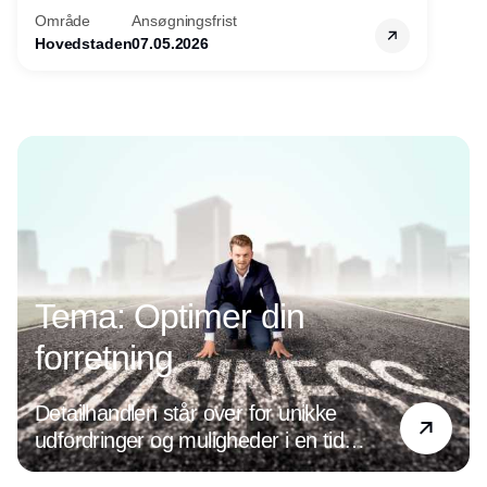
Område
Ansøgningsfrist
Hovedstaden
07.05.2026
Annonce
Tema: Optimer din
forretning
Detailhandlen står over for unikke
udfordringer og muligheder i en tid
præget af digital transformation og