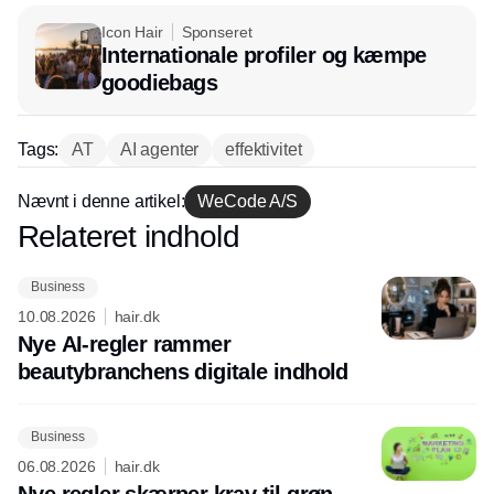
Icon Hair
Sponseret
Internationale profiler og kæmpe
goodiebags
Tags:
AT
AI agenter
effektivitet
Nævnt i denne artikel:
WeCode A/S
Relateret indhold
Annonce
Business
10.08.2026
hair.dk
Nye AI-regler rammer
beautybranchens digitale indhold
Business
06.08.2026
hair.dk
Nye regler skærper krav til grøn