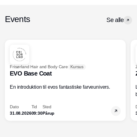
ændrede forbrugerpræferencer. Det
handler det om at være på forkant med
de nyeste tendenser og holde øje med
Events
Se alle
den udvikling, der hele tiden sker inden
for både forretningsdrift og ledelse. For
optimeres forretningen, og forbedres
kundeoplevelsen, øges salget og
indtjeningen.
Frisørland Hair and Body Care
Kursus
EVO Base Coat
En introduktion til evos fantastiske farveunivers.
Dato
Tid
Sted
31.08.2026
09:30
Pårup