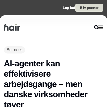
Log ind
Bliv partner
Annonce
Business
AI-agenter kan
effektivisere
arbejdsgange – men
danske virksomheder
tøver