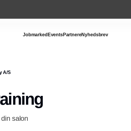
Jobmarked
Events
Partnere
Nyhedsbrev
y A/S
raining
 din salon