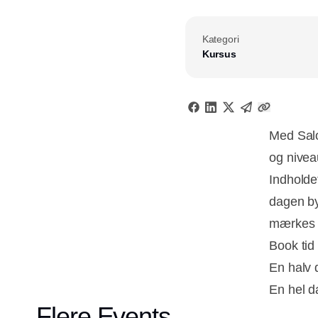
Kategori
Kursus
Med Salo
og nivea
Indholde
dagen by
mærkes i
Book tid 
En halv d
En hel da
Flere Events