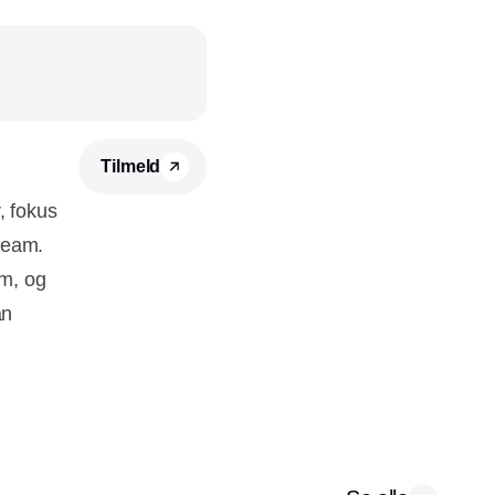
Tilmeld
, fokus
s team.
am, og
an