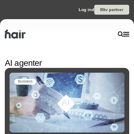
Log ind
Bliv partner
Annonce
AI agenter
Business