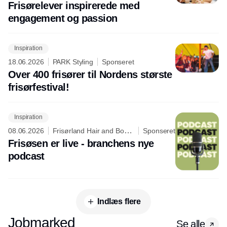
Frisørelever inspirerede med
engagement og passion
Inspiration
18.06.2026
PARK Styling
Sponseret
Over 400 frisører til Nordens største
frisørfestival!
Inspiration
08.06.2026
Frisørland Hair and Body
Sponseret
Care
Frisøsen er live - branchens nye
podcast
Indlæs flere
Jobmarked
Se alle