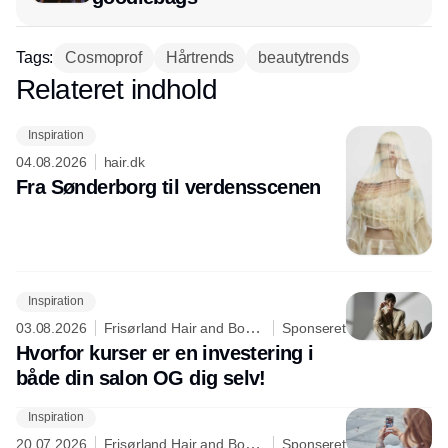
Tags:
Cosmoprof
Hårtrends
beautytrends
Relateret indhold
Annonce
Inspiration
04.08.2026
hair.dk
Fra Sønderborg til verdensscenen
Inspiration
03.08.2026
Frisørland Hair and Body
Sponseret
Care
Hvorfor kurser er en investering i
både din salon OG dig selv!
Inspiration
20.07.2026
Frisørland Hair and Body
Sponseret