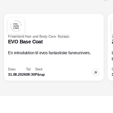
den udvikling, der hele tiden sker inden
for både forretningsdrift og ledelse. For
optimeres forretningen, og forbedres
kundeoplevelsen, øges salget og
indtjeningen.
Frisørland Hair and Body Care
Kursus
EVO Base Coat
En introduktion til evos fantastiske farveunivers.
Dato
Tid
Sted
31.08.2026
09:30
Pårup