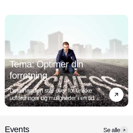
Annonce
Tema: Optimer din
forretning
Detailhandlen står over for unikke
udfordringer og muligheder i en tid
præget af digital transformation og
ændrede forbrugerpræferencer. Det
handler det om at være på forkant med
de nyeste tendenser og holde øje med
Events
Se alle