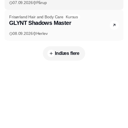
07.09.2026
Pårup
Frisørland Hair and Body Care
Kursus
GLYNT Shadows Master
08.09.2026
Herlev
Indlæs flere
Udgiver
Horisont Gruppen a/s
Strandlodsvej 44
2300 København S
Telefon:
53506060