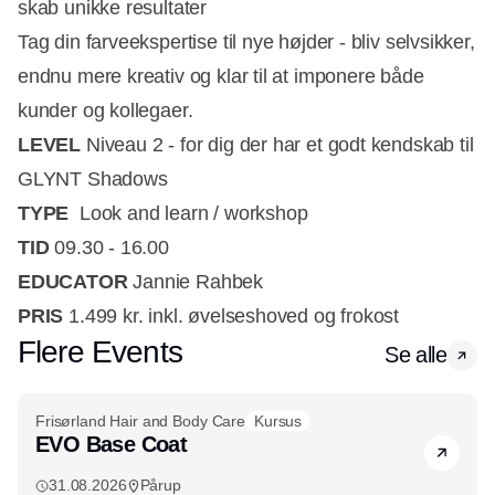
skab unikke resultater
Tag din farveekspertise til nye højder - bliv selvsikker,
endnu mere kreativ og klar til at imponere både
kunder og kollegaer.
LEVEL
Niveau 2 - for dig der har et godt kendskab til
GLYNT Shadows
TYPE
Look and learn / workshop
TID
09.30 - 16.00
EDUCATOR
Jannie Rahbek
PRIS
1.499 kr. inkl. øvelseshoved og frokost
Flere Events
Se alle
Frisørland Hair and Body Care
Kursus
EVO Base Coat
31.08.2026
Pårup