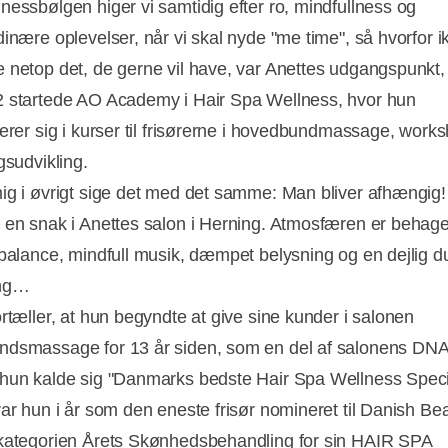
nessbølgen higer vi samtidig efter ro, mindfullness og
dinære oplevelser, når vi skal nyde "me time", så hvorfor i
 netop det, de gerne vil have, var Anettes udgangspunkt,
 startede AO Academy i Hair Spa Wellness, hvor hun
serer sig i kurser til frisørerne i hovedbundmassage, work
gsudvikling.
ig i øvrigt sige det med det samme: Man bliver afhængig!
 en snak i Anettes salon i Herning. Atmosfæren er behagel
 balance, mindfull musik, dæmpet belysning og en dejlig d
ing…
Annonce
ortæller, at hun begyndte at give sine kunder i salonen
dsmassage for 13 år siden, som en del af salonens DNA,
hun kalde sig "Danmarks bedste Hair Spa Wellness Specia
var hun i år som den eneste frisør nomineret til Danish Be
kategorien Årets Skønhedsbehandling for sin HAIR SPA