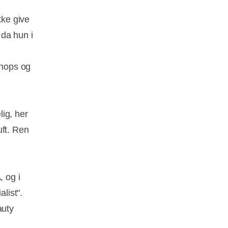
kke give
 da hun i
shops og
ig, her
uft. Ren
 og i
list".
auty