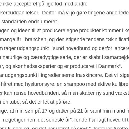
 ikke accepteret på lige fod med andre
ereuddannelser. Derfor må vi jo gøre tingene anderlede
 standarden endnu mere”.
ngen og ideen til at producere egne produkter kommer i k
mange år i branchen, og den stigende tendens “Skinificati
om tager udgangspunkt i sund hovedbund og derfor lancere
 naturlige og bæredygtige serie, der er skabt i samarbej
er, og skønhedseksperter og er produceret i Danmark”.
ar udgangspunkt i ingredienserne fra skincare. Det vil sig
l håret med hyaluronsyre, en shampoo med aktive kulfibre
er kan rense hovedbunden, så man skaber ny sund vækst
en tube, så det er let at påføre.
 sige, at min søn på 17 og datter på 21 år samt min mand 
 meget igennem det seneste år”, for de har lagt hoved til t
orn til peeling, og det har været så sjovt ”, fortæller Anett