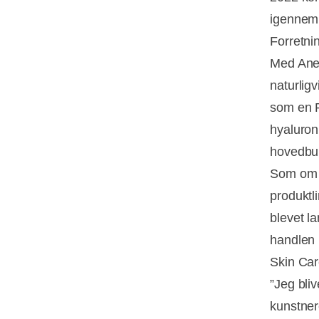
igennem
Forretn
Med Anett
naturlig
som en 
hyaluron
hovedbu
Som om d
produkt
blevet l
handlen 
Skin Car
”Jeg bliv
kunstner