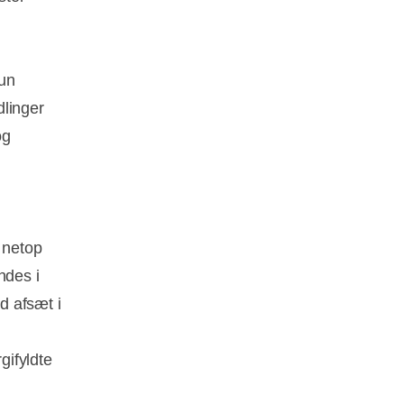
hun
dlinger
og
 netop
ndes i
d afsæt i
gifyldte