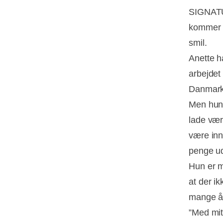
SIGNATU
kommer i
smil.
Anette h
arbejdet
Danmark
Men hun 
lade vær
være inn
penge ud
Hun er m
at der i
mange å
”Med mit