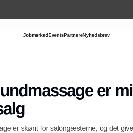
Jobmarked
Events
Partnere
Nyhedsbrev
Annonce
undmassage er min
salg
 er skønt for salongæsterne, og det giver