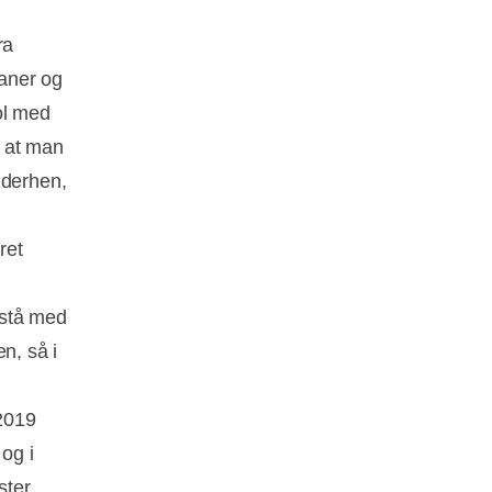
e
ra
aner og
ol med
g at man
 derhen,
ret
 stå med
n, så i
 2019
og i
ster