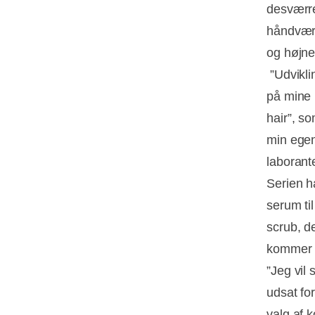
desværre
håndværk
og højne
”Udvikli
på mine 
hair”, s
min egen
laborant
Serien h
serum ti
scrub, d
kommer i 
”Jeg vil
udsat for
valg af k