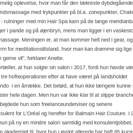
melig oplevelse, hvor man får den lækreste dybdegåend
dsmassage med trykpunkter på bl.a. zonepunkter, Chak
 - rulninger med min Hair Spa kam på de lange meridianb
ger i pande og på øjenbryn, mens man ligger i en vaskest
smassage. Meningen er, at man kommer helt ned i gear, o
orm for meditationstilstand, hvor man kan drømme sig lige
gerne vil”, forklarer Anette.
rtæller, at hun solgte sin salon i 2017, fordi hun havde væ
tre hofteoperationer efter at have været på landsholdet
ndo i en årrække. Det betød, at hun ikke længere kunne
ter hele dagen. Men hun var ikke klar til at slippe branche
rbejdede hun som freelanceunderviser og senere
sulent for L’Oréal og herefter for Balmain Hair Couture. I
un på ny en mindre salon samtidig med konsulentjobbet, 
akademiet til, hvor hun i øvrigt allerede har haft 65 kursi