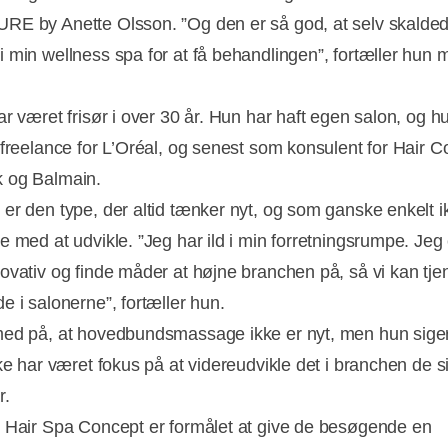
RE by Anette Olsson. ”Og den er så god, at selv skald
 min wellness spa for at få behandlingen”, fortæller hun 
ar været frisør i over 30 år. Hun har haft egen salon, og h
 freelance for L’Oréal, og senest som konsulent for Hair C
 og Balmain.
er den type, der altid tænker nyt, og som ganske enkelt i
e med at udvikle. ”Jeg har ild i min forretningsrumpe. Jeg 
ovativ og finde måder at højne branchen på, så vi kan tjen
e i salonerne”, fortæller hun.
ed på, at hovedbundsmassage ikke er nyt, men hun sige
kke har været fokus på at videreudvikle det i branchen de s
r.
 Hair Spa Concept er formålet at give de besøgende en