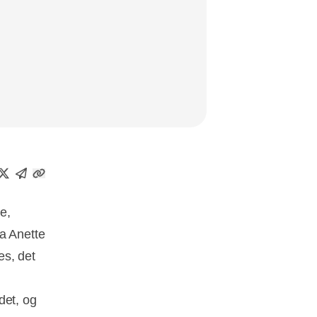
e,
a Anette
es, det
det, og