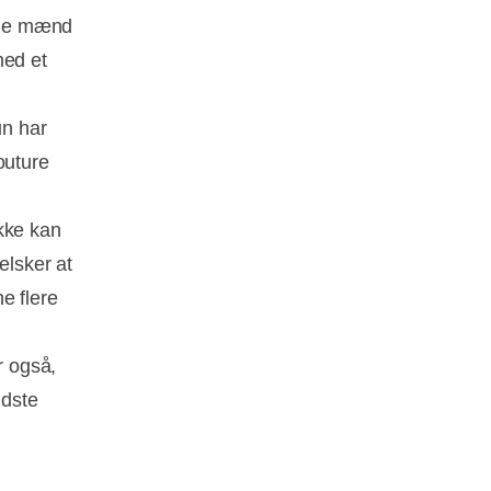
ede mænd
med et
un har
outure
kke kan
elsker at
e flere
r også,
idste