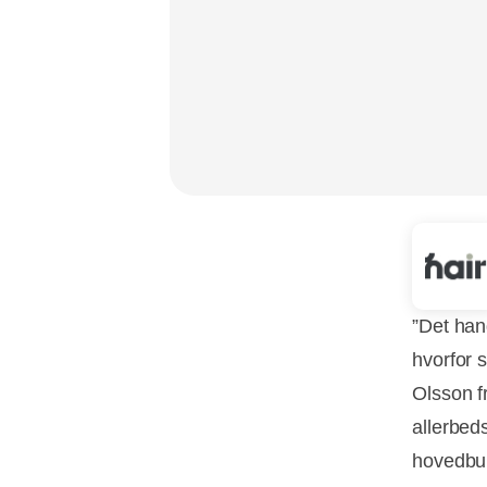
”Det hand
hvorfor 
Olsson f
allerbed
hovedbun