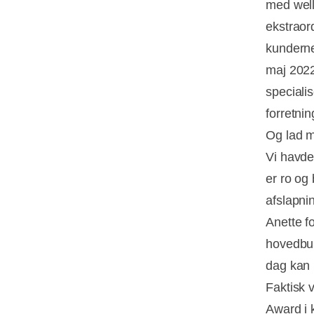
med well
ekstraor
kunderne
maj 2022
speciali
forretnin
Og lad m
Vi havde
er ro og
afslapn
Anette f
hovedbun
dag kan 
Faktisk 
Award i 