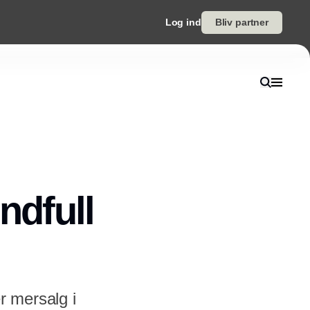
Log ind
Bliv partner
dfull
 mersalg i