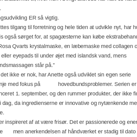
.
ingsudvikling ER så vigtig.
es tilgang til forretning og hele tiden at udvikle nyt, har 
vis også sørget for, at spagæsterne kan købe ekstrabehan
Rosa Qvarts krystalmaske, en læbemaske med collagen 
 eller eyepads til under øjet med islandsk vand, mens
ndsmassagen står på.”
et ikke er nok, har Anette også udviklet sin egen serie
linje med fokus på hovedbundsproblemer. Serien er
anceret 1. september, og den rummer produkter, der ikke fi
i dag, da ingredienserne er innovative og nytænkende me
e.
er inspireret af at være frisør. Det er passionerede og ener
e men anerkendelsen af håndværket er stadig til dato