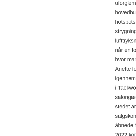
uforglem
hovedbun
hotspots
strygnin
lufttryk
når en f
hvor man 
Anette fo
igennem 
i Taekwo
salongæs
stedet a
salgskon
åbnede h
2022 kom 