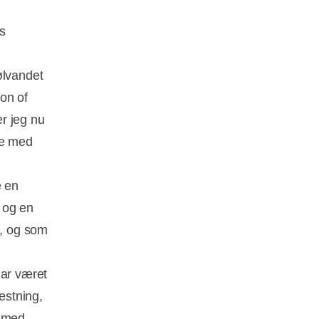
s
ølvandet
on of
r jeg nu
de med
e en
 og en
, og som
har været
estning,
e med