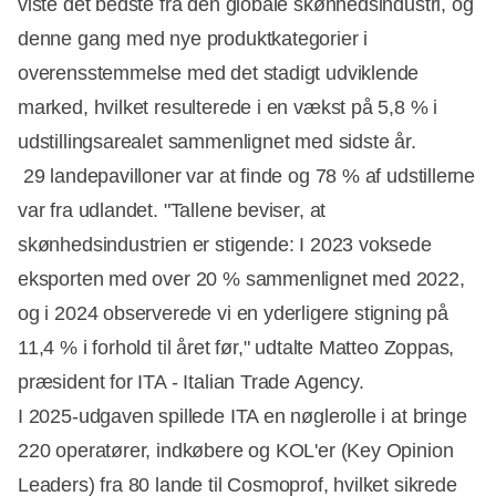
viste det bedste fra den globale skønhedsindustri, og
denne gang med nye produktkategorier i
Annonce
overensstemmelse med det stadigt udviklende
marked, hvilket resulterede i en vækst på 5,8 % i
udstillingsarealet sammenlignet med sidste år.
29 landepavilloner var at finde og 78 % af udstillerne
var fra udlandet. "Tallene beviser, at
skønhedsindustrien er stigende: I 2023 voksede
eksporten med over 20 % sammenlignet med 2022,
og i 2024 observerede vi en yderligere stigning på
11,4 % i forhold til året før," udtalte Matteo Zoppas,
præsident for ITA - Italian Trade Agency.
I 2025-udgaven spillede ITA en nøglerolle i at bringe
220 operatører, indkøbere og KOL'er (Key Opinion
Leaders) fra 80 lande til Cosmoprof, hvilket sikrede