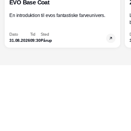
EVO Base Coat
En introduktion til evos fantastiske farveunivers.
Dato
Tid
Sted
31.08.2026
09:30
Pårup
Udgiver
Horisont Gruppen a/s
Strandlodsvej 44
2300 København S
Telefon:
53506060