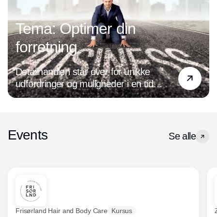
Tema: Optimer din
forretning
Detailhandlen står over for unikke
udfordringer og muligheder i en tid
præget af digital transformation og
ændrede forbrugerpræferencer. Det
handler det om at være på forkant med
de nyeste tendenser og holde øje med
Events
Se alle
den udvikling, der hele tiden sker inden
for både forretningsdrift og ledelse. For
optimeres forretningen, og forbedres
kundeoplevelsen, øges salget og
indtjeningen.
Frisørland Hair and Body Care
Kursus