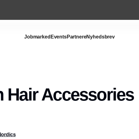
Jobmarked
Events
Partnere
Nyhedsbrev
 Hair Accessories
Nordics