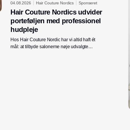
04.08.2026
Hair Couture Nordics
Sponseret
Hair Couture Nordics udvider
porteføljen med professionel
hudpleje
Hos Hair Couture Nordic har vi altid haft ét
mål: at tilbyde salonerne nøje udvalgte
premium - og niche brands, der skaber værdi,
både for frisøren og for kunden. Derfor er vi
stolte af at kunne præsentere Dr. Oracle som
den nyeste tilføjelse til vores portefølje og
samtidig markere begyndelsen på et nyt
kapitel for Hair Couture Nordic.