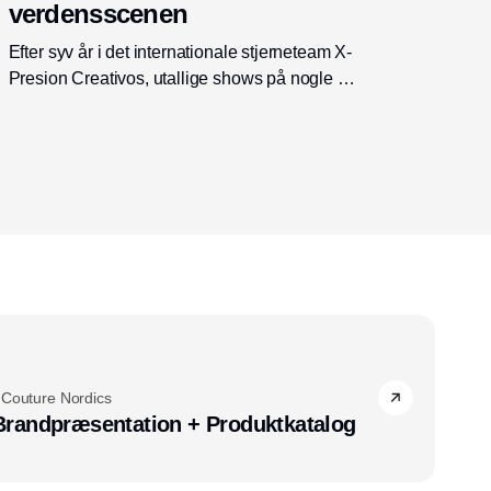
verdensscenen
Efter syv år i det internationale stjerneteam X-
Presion Creativos, utallige shows på nogle af
verdens største scener og en karriere, der har
ført ham fra Buenos Aires til Dubai, London og
Paris, er Kasper Thomas i gang med at skabe
sit eget næste kapitel. Men historien om den
danske frisør handler mindre om priser og
prestige end om nysgerrighed, mod og et
ønske om at give noget tilbage til det fag, der
tilfældigt blev hans liv.
 Couture Nordics
randpræsentation + Produktkatalog