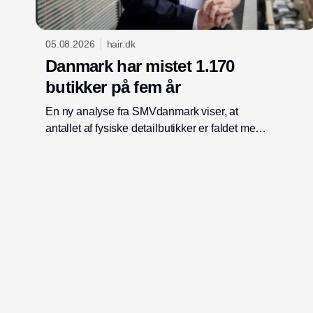
05.08.2026
hair.dk
Danmark har mistet 1.170
butikker på fem år
En ny analyse fra SMVdanmark viser, at
antallet af fysiske detailbutikker er faldet med
7,5 procent siden 2020. Organisationen
efterlyser en politisk akutplan for at bremse
udviklingen.