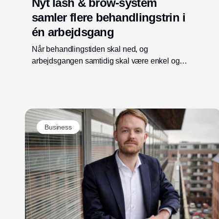
Nyt lash & brow-system
samler flere behandlingstrin i
én arbejdsgang
Når behandlingstiden skal ned, og
arbejdsgangen samtidig skal være enkel og
præcis, kan det være værd at se på selve
processen. Det har TRONTVEIT gjort med
Snap Lash & Brow System, hvor færre
arbejdstrin er tænkt ind i produkterne fra
starten.
Business