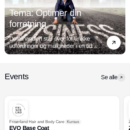
Tema: Optimer din
forretning
Detailhandlen står over for unikke
udfordringer og muligheder i en tid
præget af digital transformation og
ændrede forbrugerpræferencer. Det
handler det om at være på forkant med
de nyeste tendenser og holde øje med
Events
Se alle
den udvikling, der hele tiden sker inden
for både forretningsdrift og ledelse. For
optimeres forretningen, og forbedres
kundeoplevelsen, øges salget og
indtjeningen.
Frisørland Hair and Body Care
Kursus
EVO Base Coat