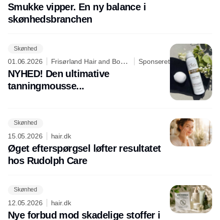
Smukke vipper. En ny balance i
skønhedsbranchen
Skønhed
01.06.2026
Frisørland Hair and Body
Sponseret
Care
NYHED! Den ultimative
tanningmousse...
Skønhed
15.05.2026
hair.dk
Øget efterspørgsel løfter resultatet
hos Rudolph Care
Skønhed
12.05.2026
hair.dk
Nye forbud mod skadelige stoffer i