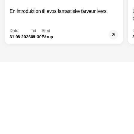
En introduktion til evos fantastiske farveunivers.
Dato
Tid
Sted
31.08.2026
09:30
Pårup
Udgiver
Horisont Gruppen a/s
Strandlodsvej 44
2300 København S
Telefon:
53506060