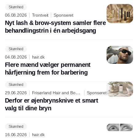
Skønhed
06.08.2026
Trontveit
Sponseret
Nyt lash & brow-system samler flere
behandlingstrin i én arbejdsgang
Skønhed
04.08.2026
hair.dk
Flere mænd vælger permanent
hårfjerning frem for barbering
Skønhed
29.06.2026
Frisørland Hair and Body
Sponseret
Care
Derfor er øjenbrynsknive et smart
valg til dine bryn
Skønhed
16.06.2026
hair.dk