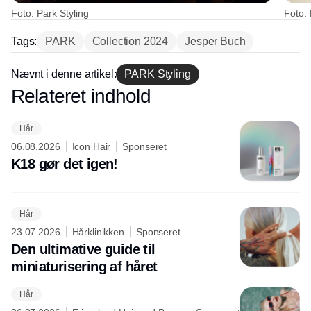
Foto: Park Styling
Foto: 
Tags:
PARK
Collection 2024
Jesper Buch
Nævnt i denne artikel:
PARK Styling
Relateret indhold
Annonce
Hår
06.08.2026
Icon Hair
Sponseret
K18 gør det igen!
Hår
23.07.2026
Hårklinikken
Sponseret
Den ultimative guide til
miniaturisering af håret
Hår