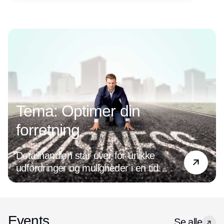
Annonce
Tema: Optimer din
forretning
Detailhandlen står over for unikke
udfordringer og muligheder i en tid
præget af digital transformation og
ændrede forbrugerpræferencer. Det
handler det om at være på forkant med
de nyeste tendenser og holde øje med
Events
Se alle