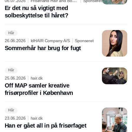
06.07.2026
Frisørland Hair and Body
Sponseret
Care
Er det nu så vigtigt med
solbeskyttelse til håret?
Hår
26.06.2026
IdHAIR Company A/S
Sponseret
Sommerhår har brug for fugt
Hår
25.06.2026
hair.dk
Off MAP samler kreative
frisørprofiler i København
Hår
23.06.2026
hair.dk
Han er gået all in på frisørfaget