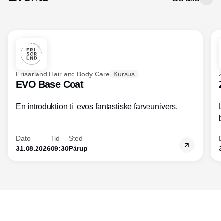
den udvikling, der hele tiden sker inden
for både forretningsdrift og ledelse. For
optimeres forretningen, og forbedres
kundeoplevelsen, øges salget og
indtjeningen.
Frisørland Hair and Body Care
Kursus
EVO Base Coat
En introduktion til evos fantastiske farveunivers.
Dato
Tid
Sted
31.08.2026
09:30
Pårup