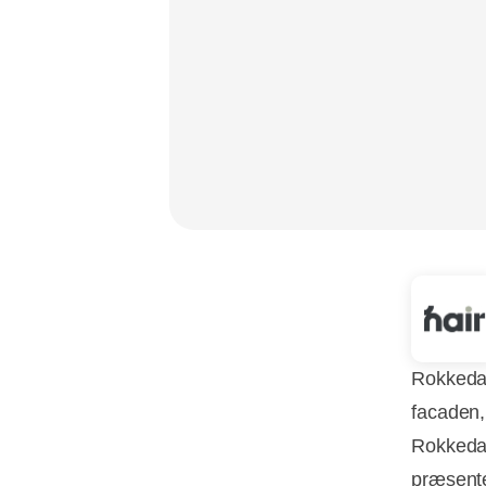
Rokkedal
facaden,
Rokkedah
præsenter