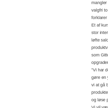
mangler 
valgfri t
forklarer
Et af ku
stor inte
løfte sa
produktv
som Gitt
opgrader
”Vi har d
gøre en 
vi at gå 
produkter
og løse 
Vi vil væ