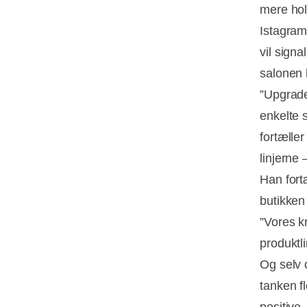
mere hold
Istagram
vil signa
salonen 
”Upgrade
enkelte 
fortæller
linjerne
Han fortæ
butikken
”Vores k
produktl
Og selv o
tanken fl