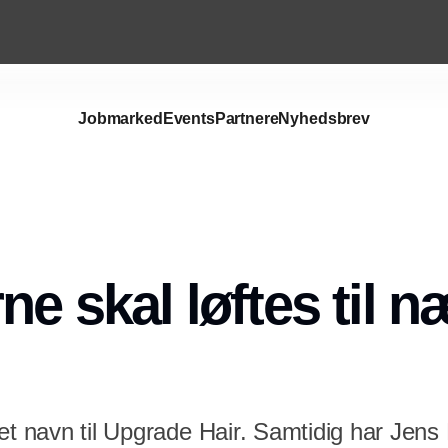
Jobmarked
Events
Partnere
Nyhedsbrev
Annonce
ne skal løftes til 
tet navn til Upgrade Hair. Samtidig har Jen