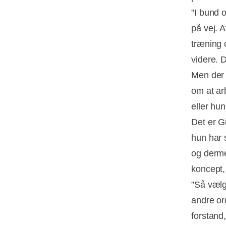
”I bund 
på vej. A
træning 
videre. D
Men der e
om at ar
eller hu
Det er G
hun har 
og derme
koncept,
”Så vælg
andre ord
forstand