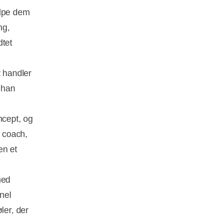
ælpe dem
ng,
dtet
t handler
 han
ncept, og
l coach,
en et
med
nel
ler, der