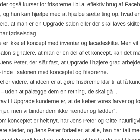
er også kurser for frisørerne i bl.a. effektiv brug af Face
, og hun kan hjælpe med at hjælpe sætte ting op, hvad 
lere, at man er en Upgrade salon eller der skal laves skilte,
har fødselsdag.
 er ikke et koncept med inventar og facadeskilte. Men vil
salon signalere, at man er en del af et koncept, kan det m
 Jens Peter, der slår fast, at Upgrade i højere grad arbejd
 – inde i salonen med konceptet og frisørerne.
ller videre, at ideen er at gøre frisørerne klar til at få kund
 – uden at pålægge dem en retning, de skal gå i.
rav til Upgrade kunderne er, at de køber vores farver og t
injer, men vi binder dem ikke hænder og fødder”.
m konceptet er helt nyt, har Jens Peter og Gitte naturligvi
ere steder, og Jens Peter fortæller, at alle, han har talt me