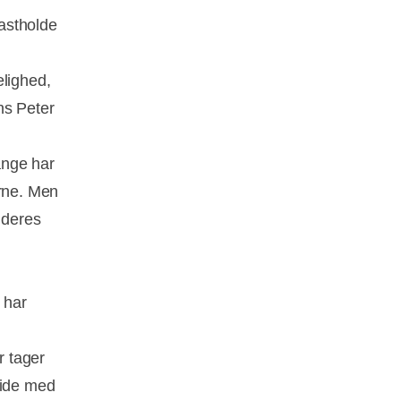
astholde
elighed,
ens Peter
mange har
erne. Men
 deres
 har
r tager
side med