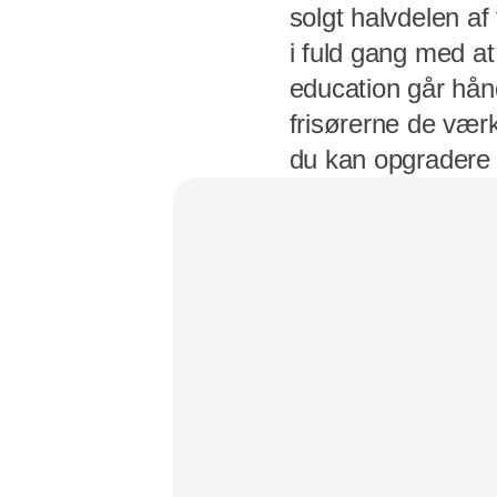
solgt halvdelen a
i fuld gang med a
education går hånd
frisørerne de værkt
du kan opgradere d