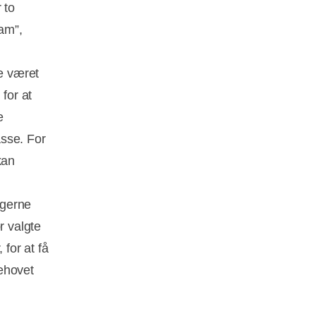
 to
ram”,
de været
for at
e
sse. For
kan
 gerne
r valgte
 for at få
behovet