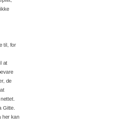
eptet,
ikke
til, for
l at
bevare
er, de
at
nettet.
 Gitte.
å her kan