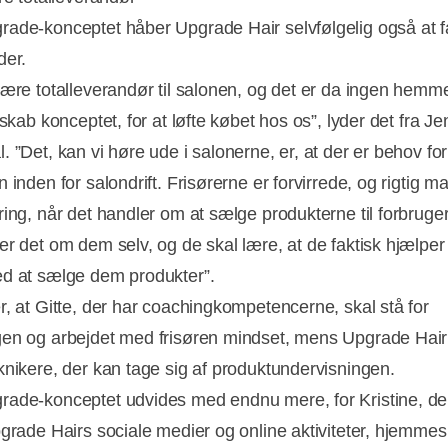
ade-konceptet håber Upgrade Hair selvfølgelig også at f
der.
være totalleverandør til salonen, og det er da ingen hemm
 skab konceptet, for at løfte købet hos os”, lyder det fra J
 ”Det, kan vi høre ude i salonerne, er, at der er behov for
 inden for salondrift. Frisørerne er forvirrede, og rigtig 
ring, når det handler om at sælge produkterne til forbrug
er det om dem selv, og de skal lære, at de faktisk hjælper
d at sælge dem produkter”.
r, at Gitte, der har coachingkompetencerne, skal stå for
en og arbejdet med frisøren mindset, mens Upgrade Hair
knikere, der kan tage sig af produktundervisningen.
ade-konceptet udvides med endnu mere, for Kristine, de
pgrade Hairs sociale medier og online aktiviteter, hjemme