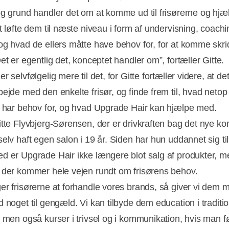
og grund handler det om at komme ud til frisørerne og hj
t løfte dem til næste niveau i form af undervisning, coachi
og hvad de ellers måtte have behov for, for at komme skri
et er egentlig det, konceptet handler om”, fortæller Gitte.
r selvfølgelig mere til det, for Gitte fortæller videre, at de
bejde med den enkelte frisør, og finde frem til, hvad netop
n har behov for, og hvad Upgrade Hair kan hjælpe med.
Annonce
itte Flyvbjerg-Sørensen, der er drivkraften bag det nye ko
selv haft egen salon i 19 år. Siden har hun uddannet sig ti
d er Upgrade Hair ikke længere blot salg af produkter, m
 der kommer hele vejen rundt om frisørens behov.
er frisørerne at forhandle vores brands, så giver vi dem 
 noget til gengæld. Vi kan tilbyde dem education i traditio
, men også kurser i trivsel og i kommunikation, hvis man fø