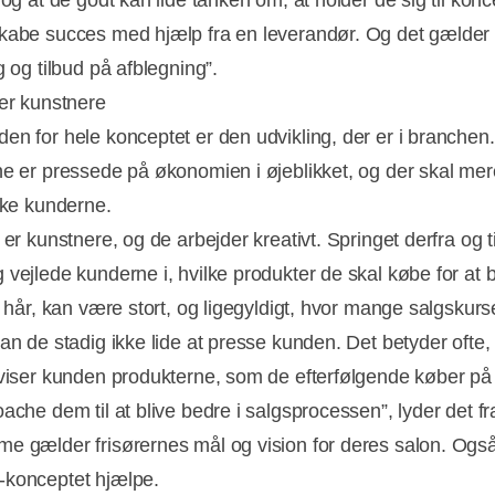
 og at de godt kan lide tanken om, at holder de sig til konc
kabe succes med hjælp fra en leverandør. Og det gælder 
g og tilbud på afblegning”.
 er kunstnere
en for hele konceptet er den udvikling, der er i branchen.
ne er pressede på økonomien i øjeblikket, og der skal mere 
ække kunderne.
 er kunstnere, og de arbejder kreativt. Springet derfra og ti
 vejlede kunderne i, hvilke produkter de skal købe for at 
e hår, kan være stort, og ligegyldigt, hvor mange salgskurs
an de stadig ikke lide at presse kunden. Det betyder ofte, 
 viser kunden produkterne, som de efterfølgende køber på 
ache dem til at blive bedre i salgsprocessen”, lyder det fra
e gælder frisørernes mål og vision for deres salon. Ogs
-konceptet hjælpe.