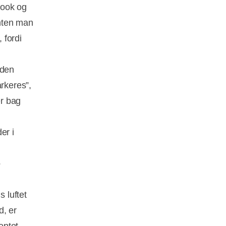
book og
enten man
 fordi
 den
arkeres”,
er bag
er i
o
s luftet
d, er