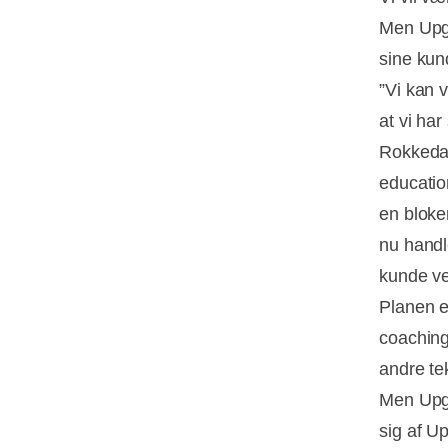
Men Upgr
sine kun
”Vi kan 
at vi har
Rokkedal.
education
en bloke
nu handl
kunde ve
Planen e
coaching
andre te
Men Upgr
sig af U