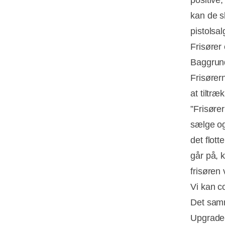
positive,
kan de s
pistolsal
Frisører
Baggrund
Frisører
at tiltr
”Frisører
sælge og
det flott
går på, k
frisøren
Vi kan co
Det samm
Upgrade