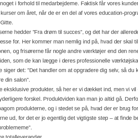
noget i forhold til medarbejderne. Faktisk får vores kunder
o kurser om året, når de er en del af vores education-prog
 Gitte.
rserne hedder ”Fra drøm til succes”, og det har der allere
resse for. Her kommer man nemlig ind på, hvad der skal til 
lonen, og frisørerne får nogle andre værktøjer end den ren
iden, som de kan lægge i deres professionelle værktøjska
e siger det: ”Det handler om at opgradere dig selv, så du 
e din salon”.
e eksklusive produkter, så her er vi dækket ind, men vi vil
yderligere forskel. Produktviden kan man jo altid gå. Derfo
bagom produkterne, og i stedet se på, hvad der er brug for,
ne ud, for det er jo egentlig det vigtigste step – at finde 
problemerne”.
re totalleverandør