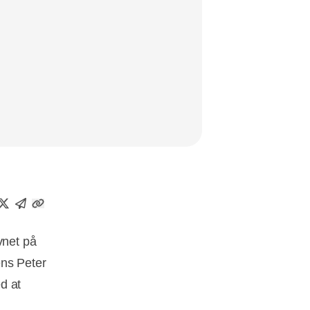
vnet på
ens Peter
d at