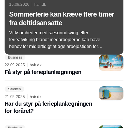
15.06.2026
hair.dk
Sommerferie kan kræve flere timer
fra deltidsansatte
Virksomheder med sæsonudsving eller
ferieafvikling blandt medarbejderne kan have
behov for midlertidigt at øge arbejdstiden for
deltidsansatte. Dansk Erhverv peger samtidig på
Business
en række juridiske forhold, som arbejdsgiverne bør
22.09.2025
hair.dk
være opmærksomme på.
Få styr på ferieplanlægningen
Salonen
21.02.2025
hair.dk
Har du styr på ferieplanlægningen
for foråret?
Business