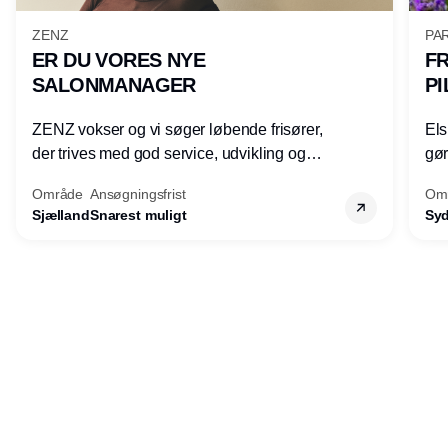
ZENZ
PAR
ER DU VORES NYE
FR
SALONMANAGER
PI
ZENZ vokser og vi søger løbende frisører,
Els
der trives med god service, udvikling og
gøre
faglighed, og som gerne vil udvikle sine
by 
Område
Ansøgningsfrist
Om
lederkompetencer.
mød
Sjælland
Snarest muligt
Sy
tri
mod
kva
Annonce
båd
Udgiver
Horisont Gruppen a/s
Strandlodsvej 44