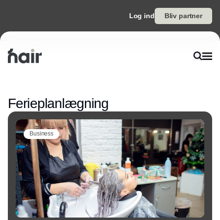
Log ind
Bliv partner
Annonce
Ferieplanlægning
Business