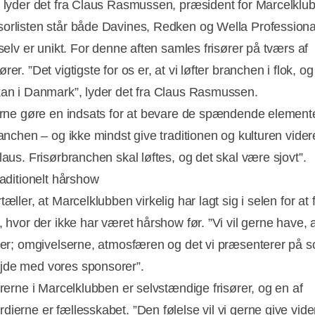
, lyder det fra Claus Rasmussen, præsident for Marcelklu
orlisten står både Davines, Redken og Wella Professiona
 selv er unikt. For denne aften samles frisører på tværs af
rer. ”Det vigtigste for os er, at vi løfter branchen i flok, og
kan i Danmark”, lyder det fra Claus Rasmussen.
gerne gøre en indsats for at bevare de spændende elemente
ranchen – og ikke mindst give traditionen og kulturen videre
laus. Frisørbranchen skal løftes, og det skal være sjovt”.
Annonce
raditionelt hårshow
tæller, at Marcelklubben virkelig har lagt sig i selen for at 
, hvor der ikke har været hårshow før. ”Vi vil gerne have, a
ller; omgivelserne, atmosfæren og det vi præsenterer på s
de med vores sponsorer”.
ørerne i Marcelklubben er selvstændige frisører, og en af
ierne er fællesskabet. ”Den følelse vil vi gerne give videre