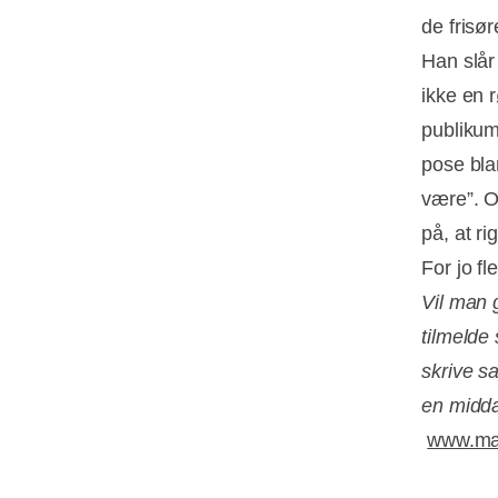
de frisør
Han slår 
ikke en 
publikum 
pose bla
være”. O
på, at ri
For jo fl
Vil man 
tilmelde
skrive s
en midda
www.mar