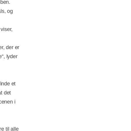
bben.
ls, og
 viser,
r, der er
”, lyder
finde et
t det
cenen i
 til alle