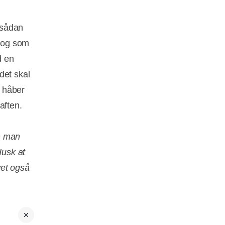
m sådan
, og som
d en
det skal
 håber
 aften.
n man
Husk at
wet også