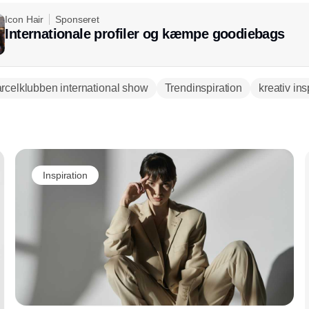
Icon Hair
Sponseret
Internationale profiler og kæmpe goodiebags
rcelklubben international show
Trendinspiration
kreativ ins
Annonce
Inspiration