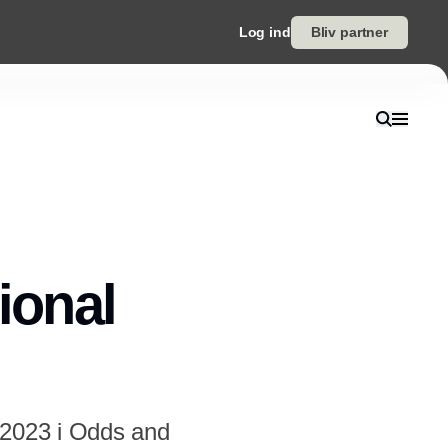
Log ind
Bliv partner
ional
 2023 i Odds and