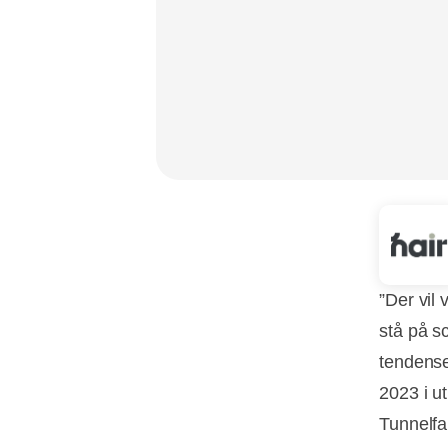
”Der vil 
stå på s
tendense
2023 i u
Tunnelfa