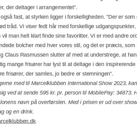
er, der deltager i arrangementet”.
også fast, at styrken ligger i forskelligheden. ”Der er so
rød tråd. Vi viser fedt hår med forskellige udgangspunkter
vil man helt klart finde sine favoritter. Vi er med andre or
ndede bolcher med hver vores stil, og det er præcis, som 
g Claus Rasmussen slutter af med at understrege, at han
gtig mange frisører har lyst til at deltage i den inspirerende
ere frisører, der samles, jo bedre er stemningen”.
gerne med til Marcelklubben International Show 2023, ka
 sig ved at sende 595 kr. pr. person til MobilePay: 34873. 
alonens navn på overførslen. Med i prisen er ud over sho
g og en drink.
celklubben.dk