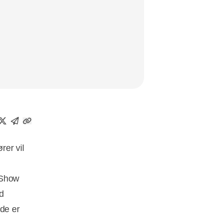
rer vil
 Show
d
ede er