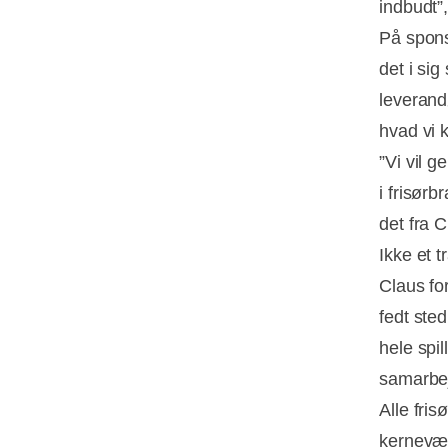
indbudt”
På spons
det i sig
leverandø
hvad vi 
”Vi vil 
i frisørb
det fra C
Ikke et t
Claus for
fedt sted
hele spi
samarbej
Alle fris
kerneværd