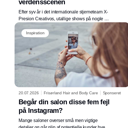
verdensscenen
Efter syv år i det internationale stjerneteam X-
Presion Creativos, utallige shows på nogle af
verdens største scener og en karriere, der har
ført ham fra Buenos Aires til Dubai, London og
Inspiration
Paris, er Kasper Thomas i gang med at skabe
sit eget næste kapitel. Men historien om den
danske frisør handler mindre om priser og
prestige end om nysgerrighed, mod og et
ønske om at give noget tilbage til det fag, der
tilfældigt blev hans liv.
20.07.2026
Frisørland Hair and Body Care
Sponseret
Begår din salon disse fem fejl
på Instagram?
Mange saloner overser små men vigtige
detaljer og går glip af potentielle kunder hver