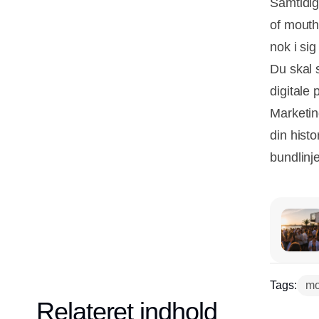
Samtidig 
of mouth"
nok i sig
Du skal 
digitale 
Marketing
din histo
bundlinje
Tags:
mo
Relateret indhold