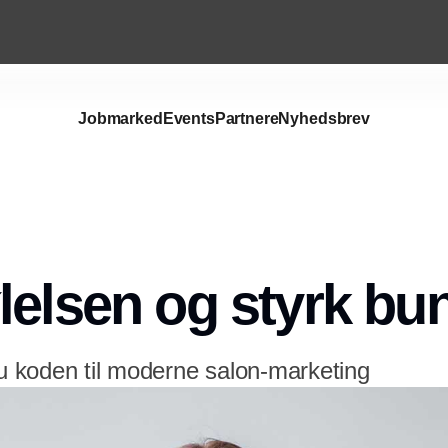
Jobmarked
Events
Partnere
Nyhedsbrev
Annonce
lelsen og styrk bun
 koden til moderne salon-marketing