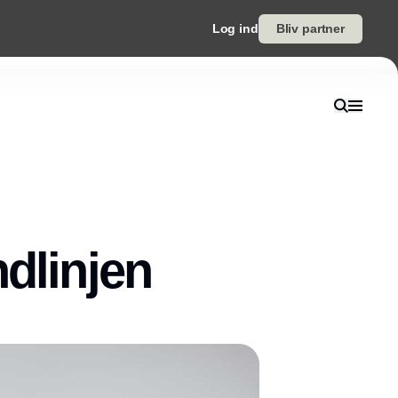
Log ind
Bliv partner
dlinjen