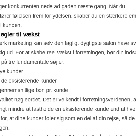
ger konkurrenten nede ad gaden næste gang. Når du
ører følelsen frem for ydelsen, skaber du en stærkere em
il kunden.
nøgler til vækst
rk marketing kan selv den fagligt dygtigste salon have s
 sig ud. For at skabe reel vækst i forretningen, bør din inds
 på tre fundamentale søjler:
nye kunder
 de eksisterende kunder
ennemsnitlige bon pr. kunde
alitet nøgleordet. Det er velkendt i forretningsverdenen, a
angt mindre at fastholde en eksisterende kunde end at hve
 for, at dine kunder føler sig som en del af din rejse, så 
igen.