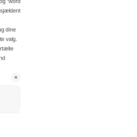
 og "word
 sjældent
ug dine
te valg.
rtælle
und