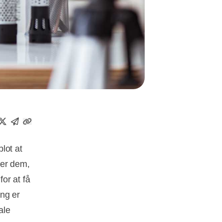
lot at
 er dem,
or at få
ing er
ale