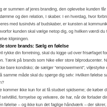
g er summen af jeres branding, den oplevelse kunden får i
dømme og den relation, I skaber. I en hverdag, hvor forb
res med tusindvis af budskaber, er kunsten at kommuni
hvorfor kunden skal vælge netop dig, og hvilken værdi du t
elve klipningen.
de store brands: Sælg en følelse
il rykke din forretning, skal du kigge ud over frisørfaget fo
ion. Tænk på brands som Nike eller store bilproducenter. N
Annonce
kke bare kondisko; de sælger "empowerment", viljestyrke 
. På samme måde skal du spørge dig selv: Hvilken følelse 
n?
 kommer ikke kun for at få studset spidserne; de køber 
f selvtillid, fornyelse og velvære, de har, når de forlader din
én følelse – og ikke kun det faglige håndværk – der sikrer,