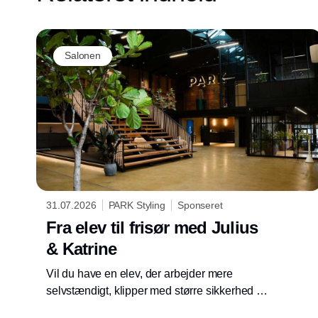
Salonen
31.07.2026
PARK Styling
Sponseret
Fra elev til frisør med Julius
& Katrine
Vil du have en elev, der arbejder mere
selvstændigt, klipper med større sikkerhed og
er klar til at tage flere kunder i salonen?