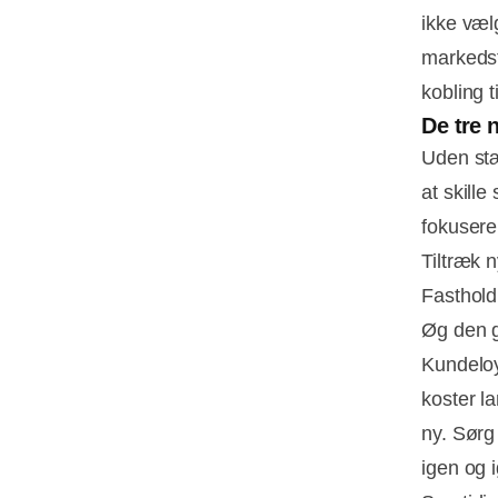
ikke væl
markedsf
kobling t
De tre 
Uden stæ
at skille
fokusere
Tiltræk 
Fasthold
Øg den g
Kundeloy
koster l
ny. Sørg
igen og 