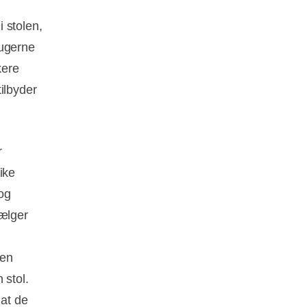
 stolen,
rugerne
kere
ilbyder
r
ike
og
sælger
den
 stol.
 at de