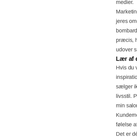
medier.
Marketin
jeres om
bombarde
præcis, 
udover s
Lær af 
Hvis du v
inspirat
sælger i
livsstil
min salo
Kunderne
følelse a
Det er d