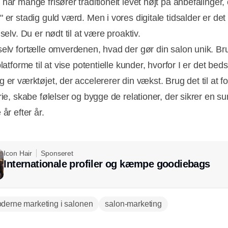
har mange frisører traditionelt levet højt på anbefalinger,
 er stadig guld værd. Men i vores digitale tidsalder er det
 selv. Du er nødt til at være proaktiv.
selv fortælle omverdenen, hvad der gør din salon unik. Br
platforme til at vise potentielle kunder, hvorfor I er det beds
 er værktøjet, der accelererer din vækst. Brug det til at fo
rie, skabe følelser og bygge de relationer, der sikrer en s
 år efter år.
Icon Hair
Sponseret
Internationale profiler og kæmpe goodiebags
derne marketing i salonen
salon-marketing
Annonce