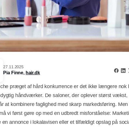
27.11.2025
Pia Finne,
hair.dk
nche præget af hård konkurrence er det ikke længere nok b
dygtig håndværker. De saloner, der oplever størst vækst,
år at kombinere faglighed med skarp markedsføring. Men f
må vi først gøre op med en udbredt misforståelse: Market
 en annonce i lokalavisen eller et tilfældigt opslag på soci