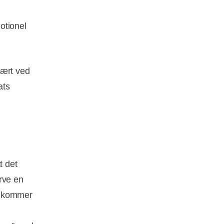
otionel
vært ved
ats
t det
rve en
de kommer