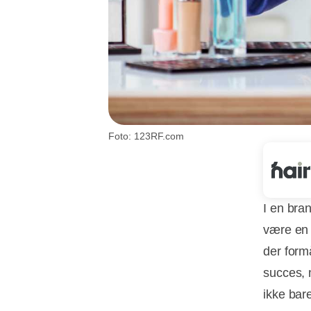
Foto: 123RF.com
I en bra
være en 
der form
succes, 
ikke bare