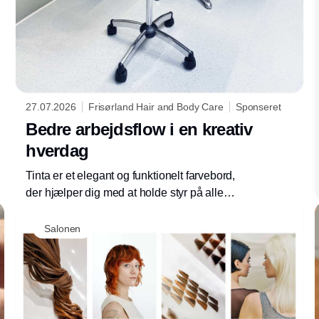
27.07.2026
Frisørland Hair and Body Care
Sponseret
Bedre arbejdsflow i en kreativ
hverdag
Tinta er et elegant og funktionelt farvebord,
der hjælper dig med at holde styr på alle
redskaberne ved en farvebehandling eller
opsætning, og skabe en mere ergonomisk
Salonen
arbejdsdag i salonen.