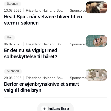
Salonen
13.07.2026
Frisørland Hair and Body
Sponseret
Care
Head Spa - når velvære bliver til en
værdi i salonen
Hår
06.07.2026
Frisørland Hair and Body
Sponseret
Care
Er det nu så vigtigt med
solbeskyttelse til håret?
Skønhed
29.06.2026
Frisørland Hair and Body
Sponseret
Care
Derfor er øjenbrynsknive et smart
valg til dine bryn
Indlæs flere