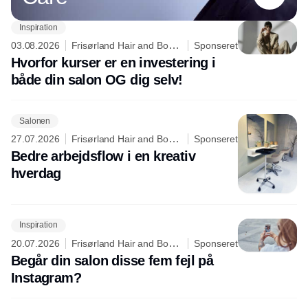
Inspiration
03.08.2026
Frisørland Hair and Body
Sponseret
Care
Hvorfor kurser er en investering i
både din salon OG dig selv!
Salonen
27.07.2026
Frisørland Hair and Body
Sponseret
Care
Bedre arbejdsflow i en kreativ
hverdag
Inspiration
20.07.2026
Frisørland Hair and Body
Sponseret
Care
Begår din salon disse fem fejl på
Instagram?