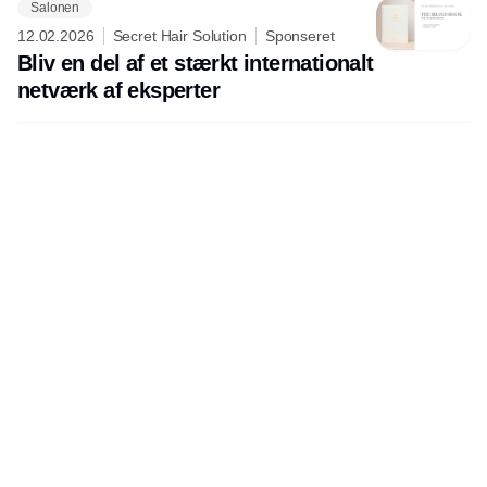
Salonen
12.02.2026
Secret Hair Solution
Sponseret
Bliv en del af et stærkt internationalt
netværk af eksperter
Udgiver
Horisont Gruppen a/s
Strandlodsvej 44
2300 København S
Telefon:
53506060
www.horisontgruppen.dk
Indhold
Business
Jobmarked