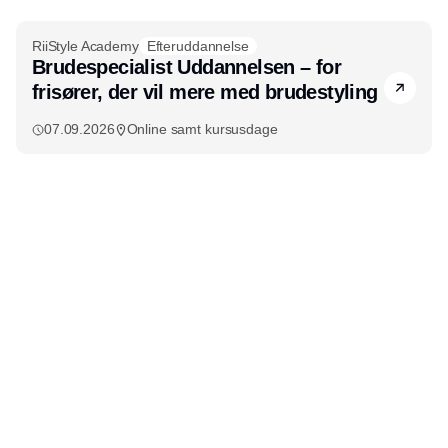
RiiStyle Academy
Efteruddannelse
Brudespecialist Uddannelsen – for
frisører, der vil mere med brudestyling
07.09.2026
Online samt kursusdage
Udgiver
Horisont Gruppen a/s
Strandlodsvej 44
2300 København S
Telefon:
53506060
www.horisontgruppen.dk