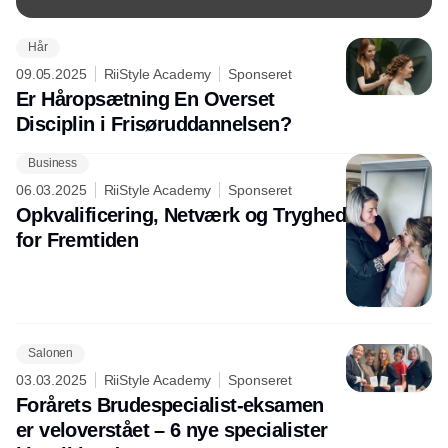
kunne skabe ro på en af kundens største dage.
RiiStyle Academy har udviklet Danmarks eneste
Hår
specialiserede Brudespecialist-uddannelse, der
09.05.2025
RiiStyle Academy
Sponseret
giver frisører kompetencerne til at løfte både
Er Håropsætning En Overset
kvaliteten, selvtilliden og forretningen.
Disciplin i Frisøruddannelsen?
Business
06.03.2025
RiiStyle Academy
Sponseret
Opkvalificering, Netværk og Tryghed
for Fremtiden
Salonen
03.03.2025
RiiStyle Academy
Sponseret
Forårets Brudespecialist-eksamen
er veloverstået – 6 nye specialister