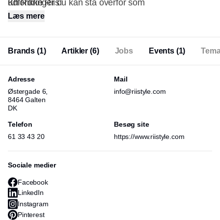
udfordringer du kan stå overfor som
Kh Rikke Riis
Læs mere
forretningsindehaver.
Brands
(1)
Artikler
(6)
Jobs
Events
(1)
Tema
Adresse
Mail
Østergade 6,
info@riistyle.com
8464 Galten
DK
Telefon
Besøg site
61 33 43 20
https://www.riistyle.com
Sociale medier
Facebook
LinkedIn
Instagram
Pinterest