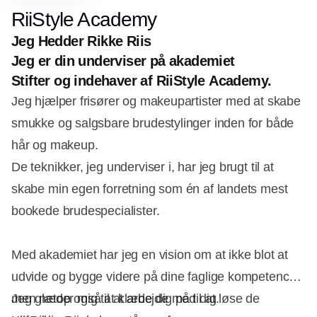
RiiStyle Academy
Jeg Hedder Rikke Riis
Jeg er din underviser på akademiet
Stifter og indehaver af RiiStyle Academy.
Jeg hjælper frisører og makeupartister med at skabe
smukke og salgsbare brudestylinger inden for både
hår og makeup.
De teknikker, jeg underviser i, har jeg brugt til at
skabe min egen forretning som én af landets mest
bookede brudespecialister.
Med akademiet har jeg en vision om at ikke blot at
udvide og bygge videre på dine faglige kompetencer
men netop også at klæde dig på til at løse de
Jeg glæder mig til at arbejde med dig.