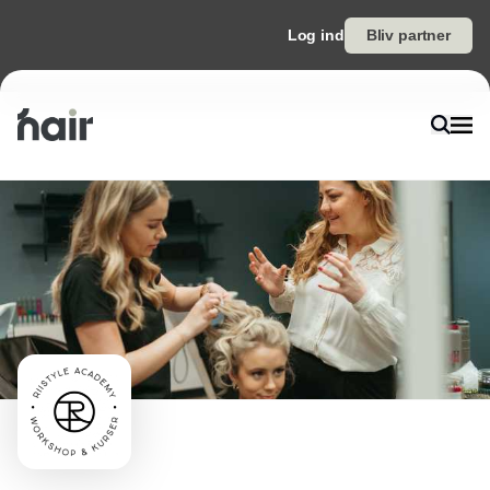
Log ind
Bliv partner