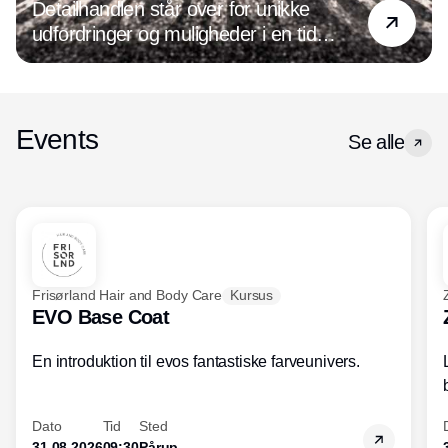
Detailhandlen står over for unikke
udfordringer og muligheder i en tid
præget af digital transformation og
ændrede forbrugerpræferencer. Det
handler det om at være på forkant med
de nyeste tendenser og holde øje med
Events
Se alle
den udvikling, der hele tiden sker inden
for både forretningsdrift og ledelse. For
optimeres forretningen, og forbedres
kundeoplevelsen, øges salget og
indtjeningen.
Frisørland Hair and Body Care
Kursus
EVO Base Coat
En introduktion til evos fantastiske farveunivers.
Dato
Tid
Sted
31.08.2026
09:30
Pårup