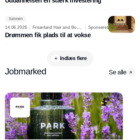
Uddannelsen en stærk investering
Salonen
14.06.2026
Frisørland Hair and Body
Sponseret
Care
Drømmen fik plads til at vokse
Indlæs flere
Jobmarked
Se alle