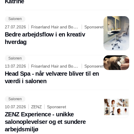
Katrine
Salonen
27.07.2026
Frisørland Hair and Body
Sponseret
Care
Bedre arbejdsflow i en kreativ
hverdag
Salonen
13.07.2026
Frisørland Hair and Body
Sponseret
Care
Head Spa - når velvære bliver til en
værdi i salonen
Salonen
10.07.2026
ZENZ
Sponseret
ZENZ Experience - unikke
salonoplevelser og et sundere
arbejdsmiljø