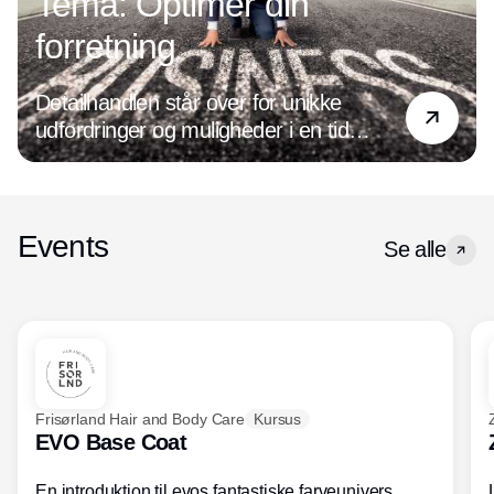
Tema: Optimer din
forretning
Detailhandlen står over for unikke
udfordringer og muligheder i en tid
præget af digital transformation og
ændrede forbrugerpræferencer. Det
handler det om at være på forkant med
de nyeste tendenser og holde øje med
Events
Se alle
den udvikling, der hele tiden sker inden
for både forretningsdrift og ledelse. For
optimeres forretningen, og forbedres
kundeoplevelsen, øges salget og
indtjeningen.
Frisørland Hair and Body Care
Kursus
EVO Base Coat
En introduktion til evos fantastiske farveunivers.