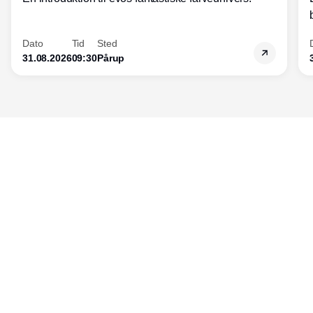
Dato
Tid
Sted
31.08.2026
09:30
Pårup
Udgiver
Horisont Gruppen a/s
Strandlodsvej 44
2300 København S
Telefon:
53506060
www.horisontgruppen.dk