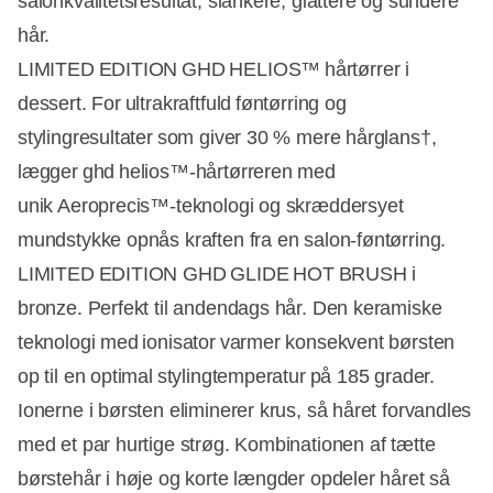
salonkvalitetsresultat, slankere, glattere og sundere
hår.
LIMITED EDITION GHD HELIOS™ hårtørrer i
dessert. For ultrakraftfuld føntørring og
stylingresultater som giver 30 % mere hårglans†,
lægger ghd helios™-hårtørreren med
unik Aeroprecis™-teknologi og skræddersyet
mundstykke opnås kraften fra en salon-føntørring.
LIMITED EDITION GHD GLIDE HOT BRUSH i
bronze. Perfekt til andendags hår. Den keramiske
teknologi med ionisator varmer konsekvent børsten
op til en optimal stylingtemperatur på 185 grader.
Ionerne i børsten eliminerer krus, så håret forvandles
med et par hurtige strøg. Kombinationen af tætte
børstehår i høje og korte længder opdeler håret så