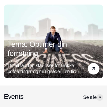
Annonce
Tema: Optimer din
forretning
Detailhandlen står over for unikke
udfordringer og muligheder i en tid
præget af digital transformation og
ændrede forbrugerpræferencer. Det
handler det om at være på forkant med
de nyeste tendenser og holde øje med
Events
Se alle
den udvikling, der hele tiden sker inden