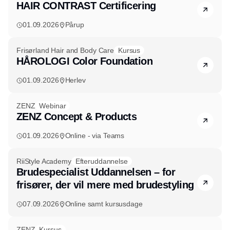
HAIR CONTRAST Certificering
01.09.2026
Pårup
Frisørland Hair and Body Care
Kursus
HÅROLOGI Color Foundation
01.09.2026
Herlev
ZENZ
Webinar
ZENZ Concept & Products
01.09.2026
Online - via Teams
RiiStyle Academy
Efteruddannelse
Brudespecialist Uddannelsen – for
frisører, der vil mere med brudestyling
07.09.2026
Online samt kursusdage
ZENZ
Kursus