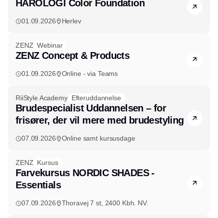
HÅROLOGI Color Foundation
01.09.2026
Herlev
ZENZ
Webinar
ZENZ Concept & Products
01.09.2026
Online - via Teams
RiiStyle Academy
Efteruddannelse
Brudespecialist Uddannelsen – for
frisører, der vil mere med brudestyling
07.09.2026
Online samt kursusdage
ZENZ
Kursus
Farvekursus NORDIC SHADES -
Essentials
07.09.2026
Thoravej 7 st, 2400 Kbh. NV.