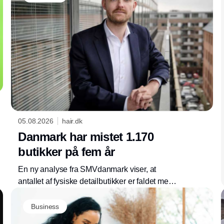
05.08.2026
hair.dk
Danmark har mistet 1.170
butikker på fem år
En ny analyse fra SMVdanmark viser, at
antallet af fysiske detailbutikker er faldet med
7,5 procent siden 2020. Organisationen
efterlyser en politisk akutplan for at bremse
Business
udviklingen.