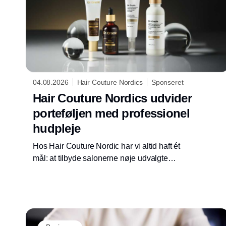
04.08.2026
Hair Couture Nordics
Sponseret
Hair Couture Nordics udvider
porteføljen med professionel
hudpleje
Hos Hair Couture Nordic har vi altid haft ét
mål: at tilbyde salonerne nøje udvalgte
premium - og niche brands, der skaber værdi,
både for frisøren og for kunden. Derfor er vi
stolte af at kunne præsentere Dr. Oracle som
den nyeste tilføjelse til vores portefølje og
samtidig markere begyndelsen på et nyt