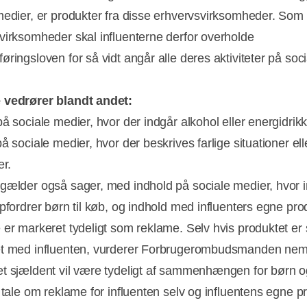
medier, er produkter fra disse erhvervsvirksomheder. Som
virksomheder skal influenterne derfor overholde
ringsloven for så vidt angår alle deres aktiviteter på soci
 vedrører blandt andet:
på sociale medier, hvor der indgår alkohol eller energidrik
å sociale medier, hvor der beskrives farlige situationer ell
er.
gælder også sager, med indhold på sociale medier, hvor i
opfordrer børn til køb, og indhold med influenters egne pro
 er markeret tydeligt som reklame. Selv hvis produktet er 
t med influenten, vurderer Forbrugerombudsmanden neml
t sjældent vil være tydeligt af sammenhængen for børn o
r tale om reklame for influenten selv og influentens egne p