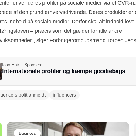
uenter driver deres profiler på sociale medier via et CVR-
lerede af den grund erhvervsdrivende. Deres produkter er
res indhold på sociale medier. Derfor skal alt indhold leve 
øringsloven – præcis som det gælder for alle andre
svirksomheder”, siger Forbrugerombudsmand Torben Jens
Icon Hair
Sponseret
Internationale profiler og kæmpe goodiebags
fluencers politianmeldt
influencers
Annonce
Business