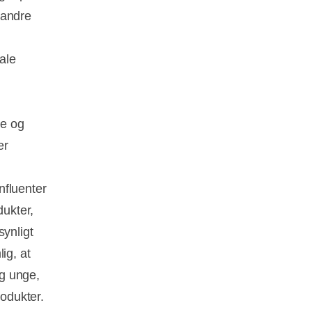
 andre
ale
ke og
er
nfluenter
dukter,
synligt
ig, at
g unge,
rodukter.