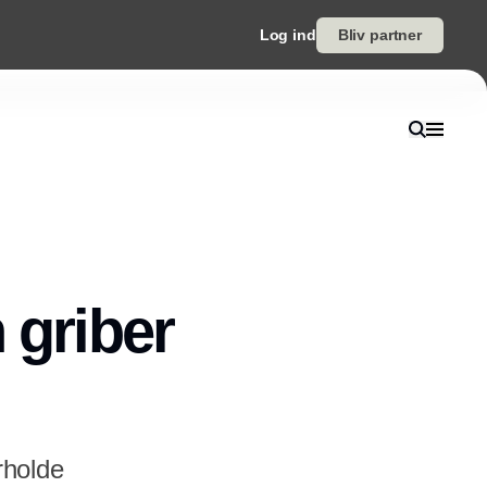
Log ind
Bliv partner
griber
rholde