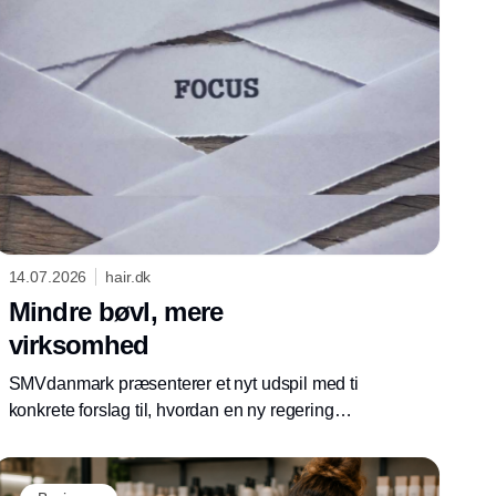
14.07.2026
hair.dk
Mindre bøvl, mere
virksomhed
SMVdanmark præsenterer et nyt udspil med ti
konkrete forslag til, hvordan en ny regering
kan skabe bedre vilkår for landets små og
mellemstore virksomheder. Mindre
bureaukrati, kortere betalingsfrister og bedre