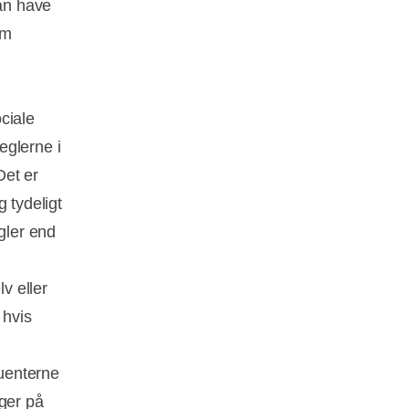
kan have
om
ciale
eglerne i
Det er
 tydeligt
gler end
v eller
 hvis
uenterne
gger på