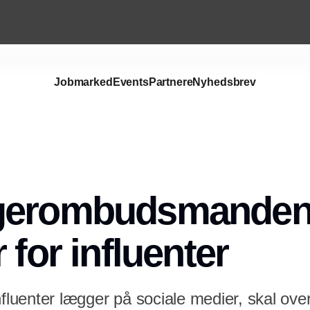
Jobmarked
Events
Partnere
Nyhedsbrev
Annonce
gerombudsmanden 
 for influenter
nfluenter lægger på sociale medier, skal ove