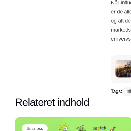
Når infl
er de al
og alt de
markedsf
erhverv
Tags:
in
Relateret indhold
Business