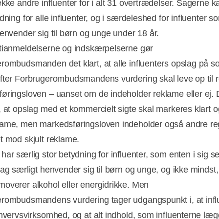
ække andre influenter for i alt 31 overtrædelser. Sagerne 
dning for alle influenter, og i særdeleshed for influenter s
henvender sig til børn og unge under 18 år.
tianmeldelserne og indskærpelserne gør
rombudsmanden det klart, at alle influenters opslag på so
fter Forbrugerombudsmandens vurdering skal leve op til r
øringsloven – uanset om de indeholder reklame eller ej. 
, at opslag med et kommercielt sigte skal markeres klart og
ame, men markedsføringsloven indeholder også andre re
t mod skjult reklame.
ar særlig stor betydning for influenter, som enten i sig sel
lag særligt henvender sig til børn og unge, og ikke mindst,
overer alkohol eller energidrikke. Men
Annonce
rombudsmandens vurdering tager udgangspunkt i, at infl
rhvervsvirksomhed, og at alt indhold, som influenterne læ