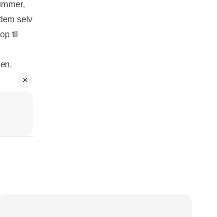
nummer,
 dem selv
op til
en.