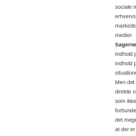
sociale 
erhvervs
markedsfø
medier.
Sagerne
Indhold 
indhold p
situation
Men det 
direkte 
som ikke
forbunde
det mege
at der e