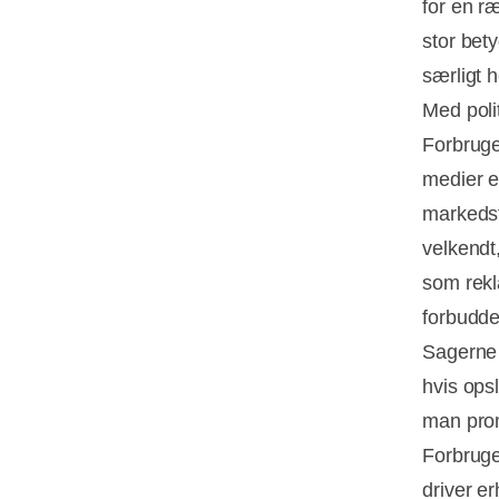
for en r
stor bety
særligt 
Med poli
Forbruge
medier e
markedsf
velkendt
som rekl
forbudde
Sagerne h
hvis ops
man prom
Forbruge
driver e