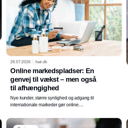
28.07.2026
hair.dk
Online markedspladser: En
genvej til vækst – men også
til afhængighed
Nye kunder, større synlighed og adgang til
internationale markeder gør online
markedspladser attraktive for danske
virksomheder. Men succesen har en pris: høje
gebyrer, begrænset kontrol og stigende