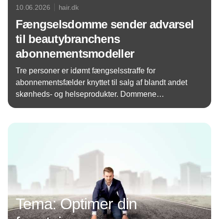
10.06.2026
hair.dk
Fængselsdomme sender advarsel
til beautybranchens
abonnementsmodeller
Tre personer er idømt fængselsstraffe for
abonnementsfælder knyttet til salg af blandt andet
skønheds- og helseprodukter. Dommene
understreger kravene til gennemsigtighed i online
Annonce
handel.
Tema: Optimer din