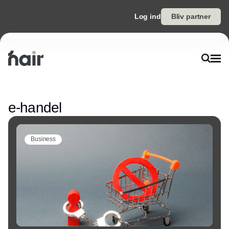
Log ind
Bliv partner
Annonce
e-handel
Business