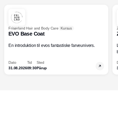
optimeres forretningen, og forbedres
kundeoplevelsen, øges salget og
indtjeningen.
Frisørland Hair and Body Care
Kursus
EVO Base Coat
En introduktion til evos fantastiske farveunivers.
Dato
Tid
Sted
31.08.2026
09:30
Pårup