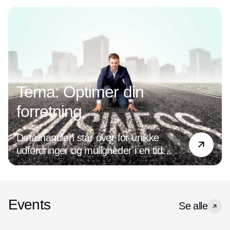
Tema: Optimer din
forretning
Detailhandlen står over for unikke
udfordringer og muligheder i en tid
præget af digital transformation og
ændrede forbrugerpræferencer. Det
handler det om at være på forkant med
de nyeste tendenser og holde øje med
Events
Se alle
den udvikling, der hele tiden sker inden
for både forretningsdrift og ledelse. For