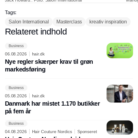
Jack Howard.. Foto: Salon International
Mahog
Tags:
Salon International
Masterclass
kreativ inspiration
Relateret indhold
Annonce
Business
06.08.2026
hair.dk
Nye regler skærper krav til grøn
markedsføring
Business
05.08.2026
hair.dk
Danmark har mistet 1.170 butikker
på fem år
Business
04.08.2026
Hair Couture Nordics
Sponseret