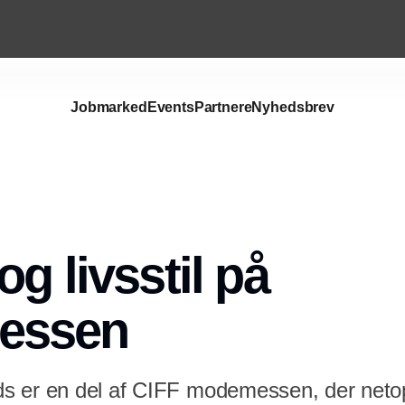
Jobmarked
Events
Partnere
Nyhedsbrev
Annonce
g livsstil på
essen
s er en del af CIFF modemessen, der netop