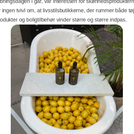
ningsdagen i går, var interessen for skønhedsproduktern
 ingen tvivl om, at livsstilsbutikkerne, der rummer både tøj
odukter og boligtilbehør vinder større og større indpas.
Annonce