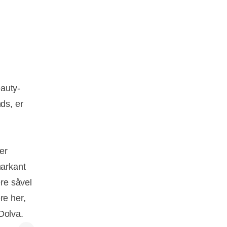
auty-
ds, er
er
arkant
re såvel
re her,
 Dolva.