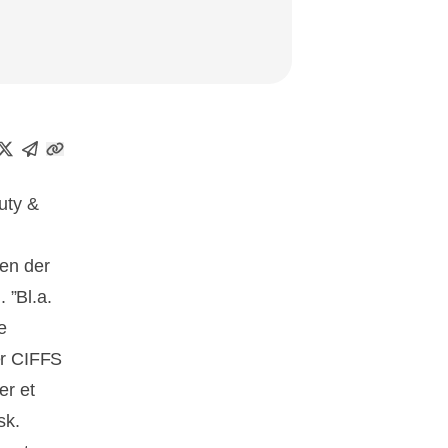
uty &
en der
 ”Bl.a.
e
er CIFFS
er et
sk.