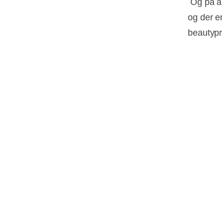
Og på åb
og der er
beautypr