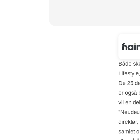
Både skø
Lifestyl
De 25 de
er også 
vil en de
”Neudeut
direktør,
samlet o