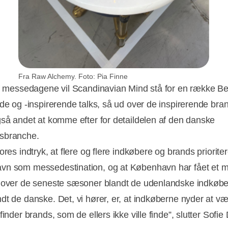
Fra Raw Alchemy. Foto: Pia Finne
af messedagene vil Scandinavian Mind stå for en række Be
ede og -inspirerende talks, så ud over de inspirerende bran
gså andet at komme efter for detaildelen af den danske
sbranche.
ores indtryk, at flere og flere indkøbere og brands prioriter
n som messedestination, og at København har fået et m
 over de seneste sæsoner blandt de udenlandske indkøbe
dt de danske. Det, vi hører, er, at indkøberne nyder at væ
finder brands, som de ellers ikke ville finde”, slutter Sofie