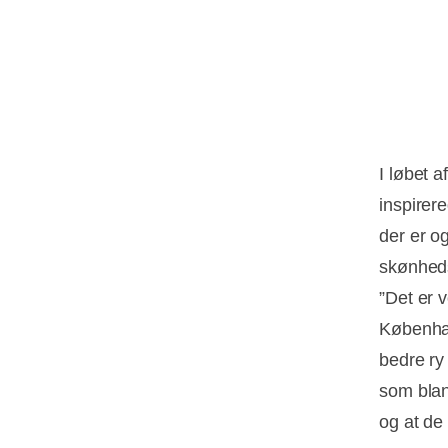
I løbet 
inspirer
der er o
skønhed
”Det er v
Københav
bedre ry
som blan
og at de 