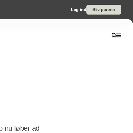
Log ind
Bliv partner
 nu løber ad