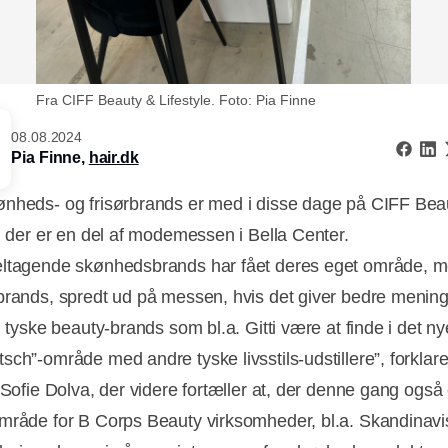
Fra CIFF Beauty & Lifestyle. Foto: Pia Finne
08.08.2024
Pia Finne,
hair.dk
nheds- og frisørbrands er med i disse dage på CIFF Bea
e, der er en del af modemessen i Bella Center.
ltagende skønhedsbrands har fået deres eget område, m
brands, spredt ud på messen, hvis det giver bedre mening.
l tyske beauty-brands som bl.a. Gitti være at finde i det ny
sch”-område med andre tyske livsstils-udstillere”, forklar
 Sofie Dolva, der videre fortæller at, der denne gang også 
mråde for B Corps Beauty virksomheder, bl.a. Skandinavi