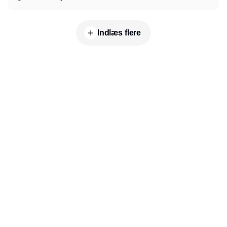
Indlæs flere
Udgiver
Horisont Gruppen a/s
Strandlodsvej 44
2300 København S
Telefon:
53506060
www.horisontgruppen.dk
Indhold
Business
Jobmarked
Salonen
RSS-feed