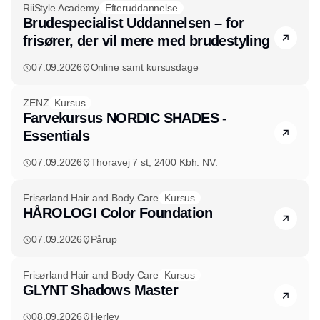
RiiStyle Academy
Efteruddannelse
Brudespecialist Uddannelsen – for
frisører, der vil mere med brudestyling
07.09.2026
Online samt kursusdage
ZENZ
Kursus
Farvekursus NORDIC SHADES -
Essentials
07.09.2026
Thoravej 7 st, 2400 Kbh. NV.
Frisørland Hair and Body Care
Kursus
HÅROLOGI Color Foundation
07.09.2026
Pårup
Frisørland Hair and Body Care
Kursus
GLYNT Shadows Master
08.09.2026
Herlev