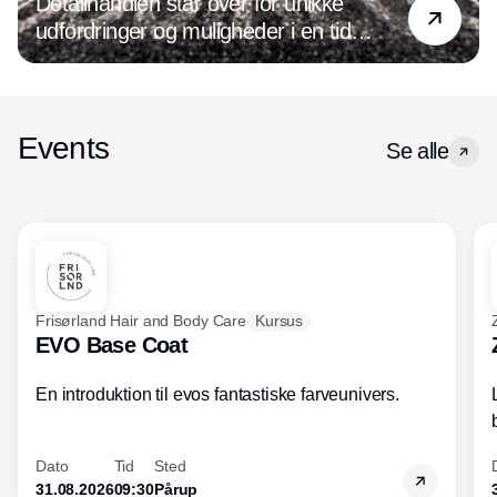
Detailhandlen står over for unikke
udfordringer og muligheder i en tid
præget af digital transformation og
ændrede forbrugerpræferencer. Det
handler det om at være på forkant med
de nyeste tendenser og holde øje med
Events
Se alle
den udvikling, der hele tiden sker inden
for både forretningsdrift og ledelse. For
optimeres forretningen, og forbedres
kundeoplevelsen, øges salget og
indtjeningen.
Frisørland Hair and Body Care
Kursus
EVO Base Coat
En introduktion til evos fantastiske farveunivers.
Dato
Tid
Sted
31.08.2026
09:30
Pårup