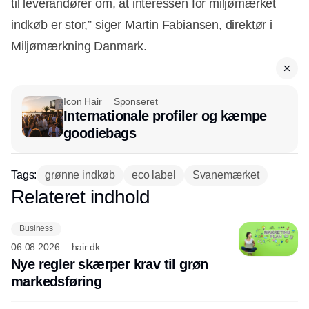
til leverandører om, at interessen for miljømærket
indkøb er stor,” siger Martin Fabiansen, direktør i
Miljømærkning Danmark.
Icon Hair
Sponseret
Internationale profiler og kæmpe
goodiebags
Tags:
grønne indkøb
eco label
Svanemærket
Relateret indhold
Annonce
Business
06.08.2026
hair.dk
Nye regler skærper krav til grøn
markedsføring