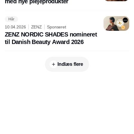
med nye plejeprodukter
Hår
10.04.2026
ZENZ
Sponseret
ZENZ NORDIC SHADES nomineret
til Danish Beauty Award 2026
Indlæs flere
Udgiver
Horisont Gruppen a/s
Strandlodsvej 44
2300 København S