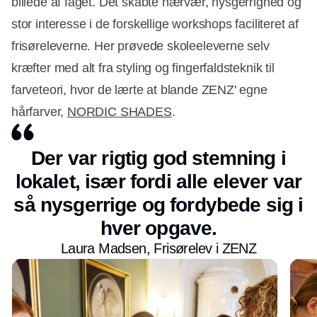
billede af faget. Det skabte nærvær, nysgerrighed og
stor interesse i de forskellige workshops faciliteret af
frisøreleverne. Her prøvede skoleeleverne selv
kræfter med alt fra styling og fingerfaldsteknik til
farveteori, hvor de lærte at blande ZENZ' egne
hårfarver,
NORDIC SHADES
.
Der var rigtig god stemning i
lokalet, især fordi alle elever var
så nysgerrige og fordybede sig i
hver opgave.
Laura Madsen, Frisørelev i ZENZ