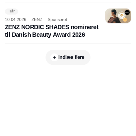
Hår
10.04.2026
ZENZ
Sponseret
ZENZ NORDIC SHADES nomineret
til Danish Beauty Award 2026
Indlæs flere
Udgiver
Horisont Gruppen a/s
Strandlodsvej 44
2300 København S
Telefon:
53506060