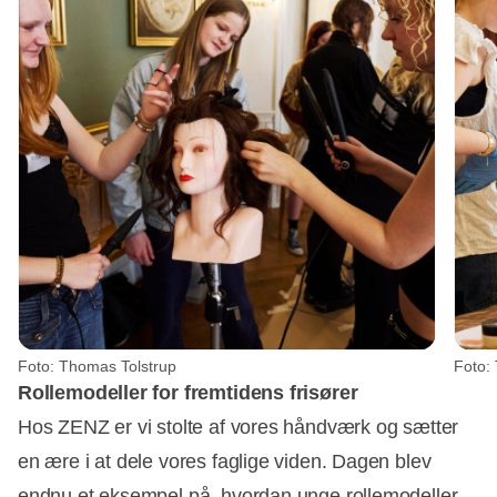
Foto: Thomas Tolstrup
Foto:
Rollemodeller for fremtidens frisører
Hos ZENZ er vi stolte af vores håndværk og sætter
en ære i at dele vores faglige viden. Dagen blev
endnu et eksempel på, hvordan unge rollemodeller