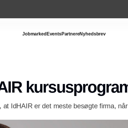
Jobmarked
Events
Partnere
Nyhedsbrev
AIR kursusprogra
l, at IdHAIR er det meste besøgte firma, når