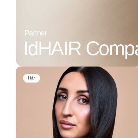
Partner
IdHAIR Comp
Hår