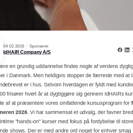
04.02.2026
Sponseret
IdHAIR Company A/S
ære en grundig uddannelse findes nogle af verdens dygti
 her i Danmark. Men heldigvis stopper de færreste med at l
endebrevet er i hus. Selvom hverdagen er fyldt med kunde
00 frisører hvert år at dygtiggøre sig gennem IdHAIRs kur
olte af at præsentere vores omfattende kursusprogram for
meren 2026
. Vi har sammensat et udvalg, der favner bredt
 intime "hands-on" kurser med fokus på fordybelse til store
ende shows. Der er med andre ord noget for enhver smag