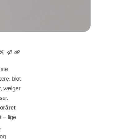
gste
ære, blot
r, vælger
ser.
foråret
 – lige
,
 og