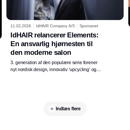
11.02.2026
IdHAIR Company A/S
Sponseret
IdHAIR relancerer Elements:
En ansvarlig hjørnesten til
den moderne salon
3. generation af den populære serie forener
nyt nordisk design, innovativ ’upcycling’ og
skinification i det nye Triple B Concept
Indlæs flere