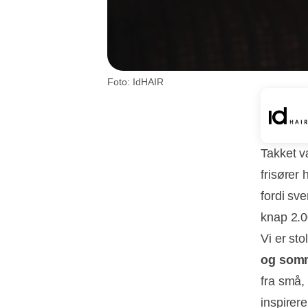
Foto: IdHAIR
Takket v
frisører
fordi sv
knap 2.0
Vi er st
og som
fra små,
inspirer