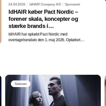
24.04.2026
IdHAIR Company A/S
Sponseret
IdHAIR køber Pact Nordic –
forener skala, koncepter og
stærke brands i
frisørbranchen
IdHAIR har opkøbt Pact Nordic med
overtagelsesdato den 1. maj 2026. Opkøbet er
et strategisk træk, der samler to stærke
kompetenceområder i frisørbranchen:
skalerbar produktudvikling og kommerciel
eksekvering – kombineret med konceptdrevet
brand salg og dyb markedsforståelse.
Salonen