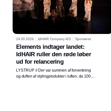
24.03.2026
IdHAIR Company A/S
Sponseret
Elements indtager landet:
IdHAIR ruller den røde løber
ud for relancering
LYSTRUP // Der var summen af forventning
og duften af stylingprodukter i luften, da 100
frisører indtog IdHAIRs imponerende
auditorium i Lystrup. Anledningen var en
gennemgang af den relancerede Elements-
serie, der markerer en milepæl for det danske
frisørbrand.