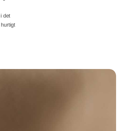
i det
hurtigt