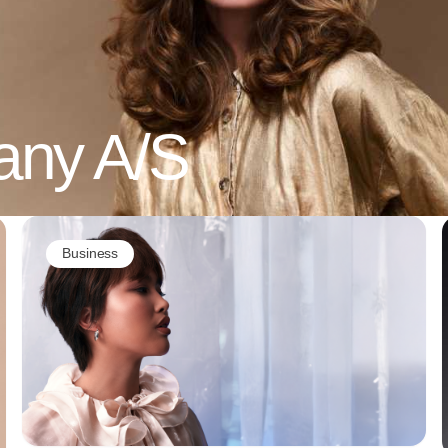
any A/S
Business