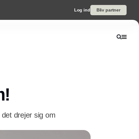
Log ind
Bliv partner
m!
 det drejer sig om