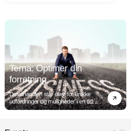
Annonce
Tema: Optimer din
forretning
Detailhandlen står over for unikke
udfordringer og muligheder i en tid
præget af digital transformation og
ændrede forbrugerpræferencer. Det
handler det om at være på forkant med
de nyeste tendenser og holde øje med