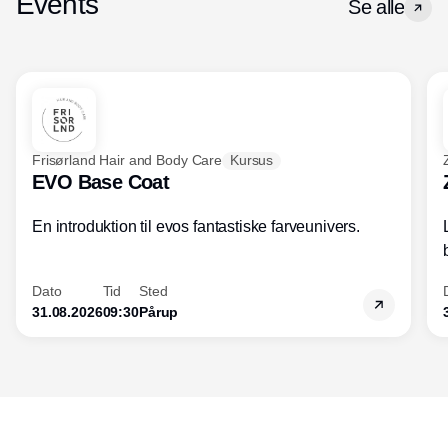
Events
Se alle
den udvikling, der hele tiden sker inden
for både forretningsdrift og ledelse. For
optimeres forretningen, og forbedres
kundeoplevelsen, øges salget og
indtjeningen.
Frisørland Hair and Body Care
Kursus
EVO Base Coat
En introduktion til evos fantastiske farveunivers.
Dato
Tid
Sted
31.08.2026
09:30
Pårup