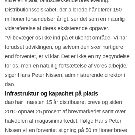
sikre en stabil, landsdækkende brevlevering.
Distributionsselskabet, der allerede håndterer 150
millioner forsendelser årligt, ser det som en naturlig
videreførelse af deres eksisterende opgaver.
"Vi bevæger os ikke ind på et ukendt område. Vi har
forudset udviklingen, og selvom den sker hurtigere
end forventet, er vi klar. Det er ikke en ny begyndelse
for os, men en naturlig fortsættelse af vores arbejde,"
siger Hans Peter Nissen, administrerende direktør i
dao.
Infrastruktur og kapacitet på plads
dao har i næsten 15 år distribueret breve og siden
2010 opnået 25 procent af brevmarkedet samt over
Annonce
halvdelen af magasinmarkedet. Ifølge Hans Peter
Nissen vil en forventet stigning på 50 millioner breve