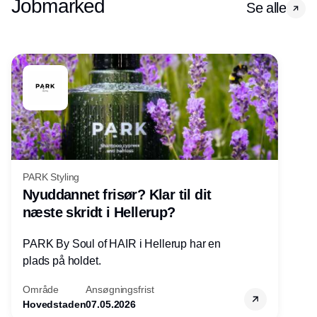
Jobmarked
Se alle
PARK Styling
Nyuddannet frisør? Klar til dit
næste skridt i Hellerup?
PARK By Soul of HAIR i Hellerup har en
plads på holdet.
Område
Ansøgningsfrist
Hovedstaden
07.05.2026