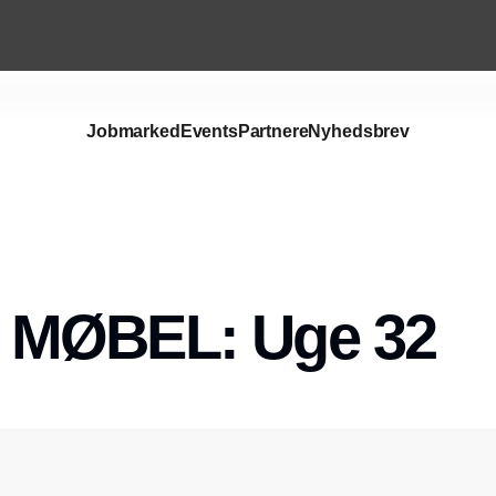
Jobmarked
Events
Partnere
Nyhedsbrev
MØBEL: Uge 32