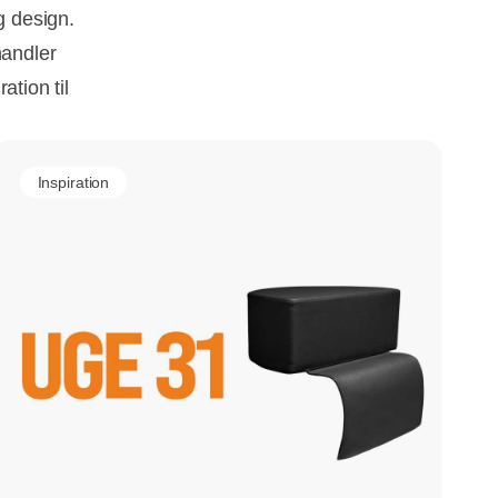
g design.
handler
ation til
Inspiration