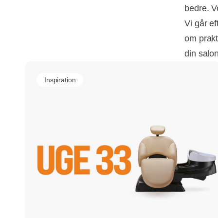
bedre. V
Vi går e
om prakti
din salon
Inspiration