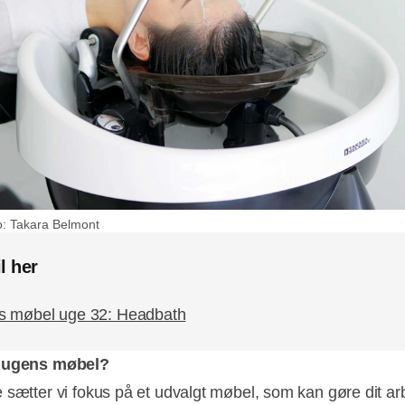
o: Takara Belmont
l her
s møbel uge 32: Headbath
 ugens møbel?
 sætter vi fokus på et udvalgt møbel, som kan gøre dit arb