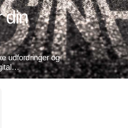
 din
ke udfordringer og
ital
ler det om at
Annonce
 tendenser og
r hele tiden sker
g ledelse. For
edres