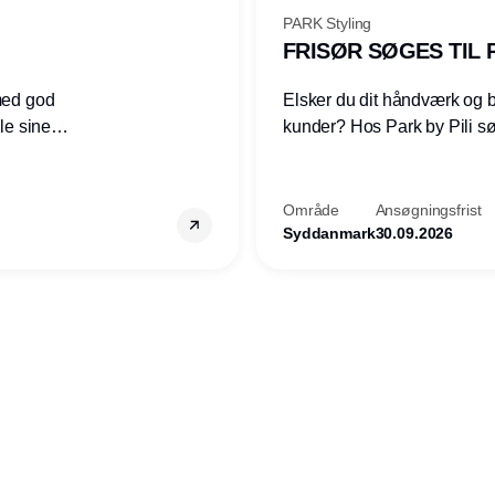
PARK Styling
FRISØR SØGES TIL P
 med god
Elsker du dit håndværk og br
le sine
kunder? Hos Park by Pili søger vi en fagligt dygtig og mødestabil
frisør, der elsker sit arbejde
Vi er en moderne og hyggeli
personlig service og god en
Område
Ansøgningsfrist
Syddanmark
30.09.2026
Annonce