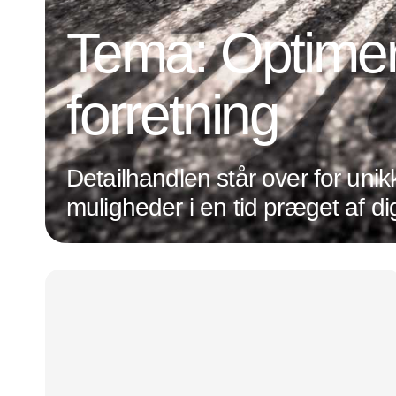
Tema: Optimer
forretning
Detailhandlen står over for unik
muligheder i en tid præget af dig
transformation og ændrede
forbrugerpræferencer. Det hand
være på forkant med de nyeste
holde øje med den udvikling, de
inden for både forretningsdrift o
optimeres forretningen, og forb