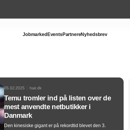
Jobmarked
Events
Partnere
Nyhedsbrev
Annonce
05.02.2025
hair.dk
Temu tromler ind på listen over de
mest anvendte netbutikker i
Danmark
Den kinesiske gigant er på rekordtid blevet den 3.