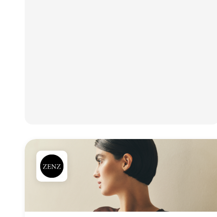
kundeoplevelsen, øges salget o