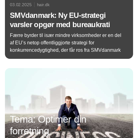
03.02.2025
hair.dk
SMVdanmark: Ny EU-strategi
varsler opgør med bureaukrati
Færre byrder til især mindre virksomheder er en del
af EU’s netop offentliggjorte strategi for
konkurrencedygtighed, der får ros fra SMVdanmark
Annonce
Tema: Optimer din
forretning