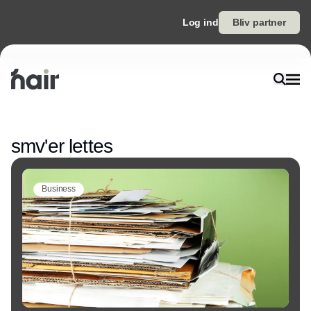
Log ind
Bliv partner
Annonce
smv'er lettes
Business