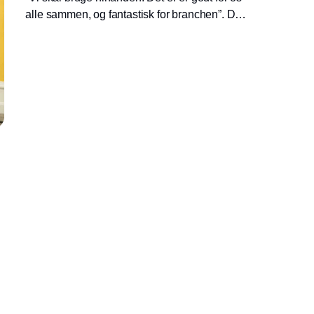
alle sammen, og fantastisk for branchen”. Det
siger Emil Hartmann Schäfer, der var
initiativtager til en nytænkende og
inspirerende aften, hvor branchens elever,
frisører og kendte ansigter alle fik masser af
inspiration, bobler og netværk på
Ravnsborggade.