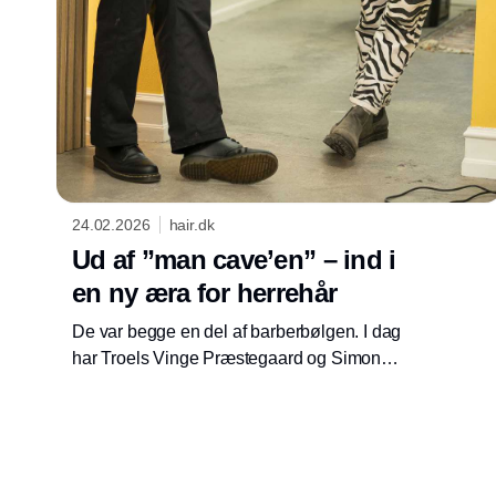
24.02.2026
hair.dk
Ud af ”man cave’en” – ind i
en ny æra for herrehår
De var begge en del af barberbølgen. I dag
har Troels Vinge Præstegaard og Simon
Sommer valgt at gå en anden vej. Med
Praeso i Ravnsborggade og en nyåbnet salon
i Aarhus er de med til at definere, hvordan
moderne herreklip ser ud i Danmark – og
hvordan en herresalon kan føles.