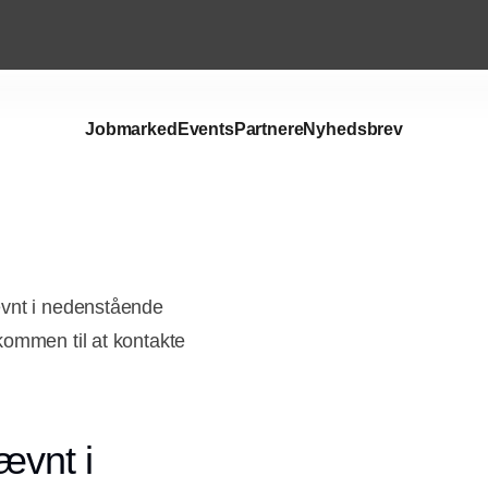
Jobmarked
Events
Partnere
Nyhedsbrev
ævnt i nedenstående
kommen til at kontakte
ævnt i