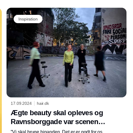
Inspiration
17.09.2024
hair.dk
Ægte beauty skal opleves og
Ravnsborggade var scenen…
”Vi skal bruge hinanden. Det er er godt for os