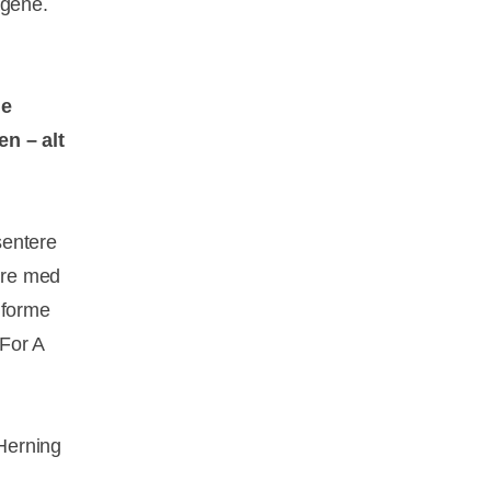
dagene.
de
n – alt
sentere
ære med
 forme
 For A
 Herning