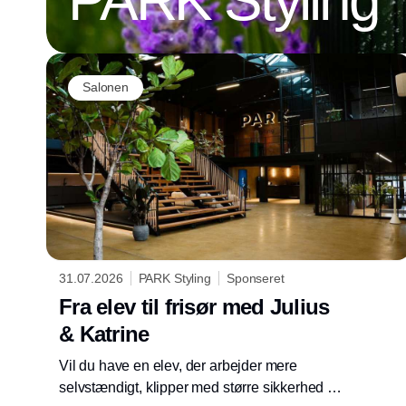
Salonen
31.07.2026
PARK Styling
Sponseret
Fra elev til frisør med Julius
& Katrine
Vil du have en elev, der arbejder mere
selvstændigt, klipper med større sikkerhed og