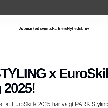
Jobmarked
Events
Partnere
Nyhedsbrev
TYLING x EuroSkil
 2025!
le, at EuroSkills 2025 har valgt PARK Styling