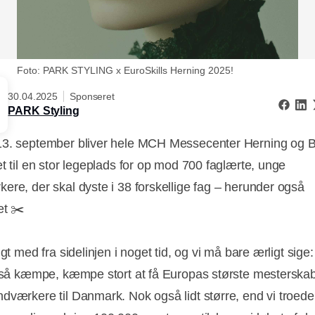
Foto: PARK STYLING x EuroSkills Herning 2025!
30.04.2025
Sponseret
PARK Styling
3. september bliver hele MCH Messecenter Herning og 
et til en stor legeplads for op mod 700 faglærte, unge
ere, der skal dyste i 38 forskellige fag – herunder også
get ✂️
lgt med fra sidelinjen i noget tid, og vi må bare ærligt sige
ltså kæmpe, kæmpe stort at få Europas største mesterskab
dværkere til Danmark. Nok også lidt større, end vi troede