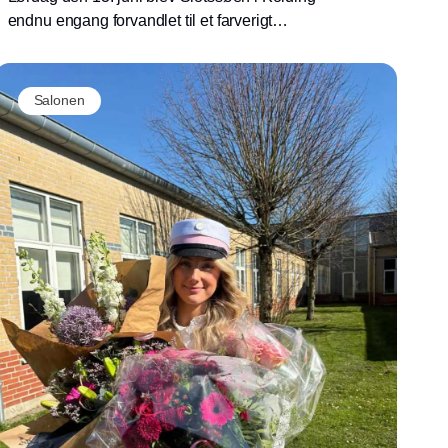
endnu engang forvandlet til et farverigt
festivalunivers, da mere end 400 frisører,
salonindehavere og frisørelever samledes til
PARK Festival 2026.
Salonen