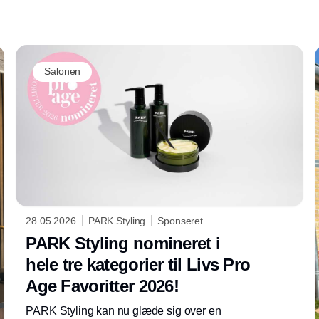
til produkter, der ikke er på
tredjepartswebshops, udsalgshylder eller
parallelimport.
Salonen
28.05.2026
PARK Styling
Sponseret
PARK Styling nomineret i
hele tre kategorier til Livs Pro
Age Favoritter 2026!
PARK Styling kan nu glæde sig over en