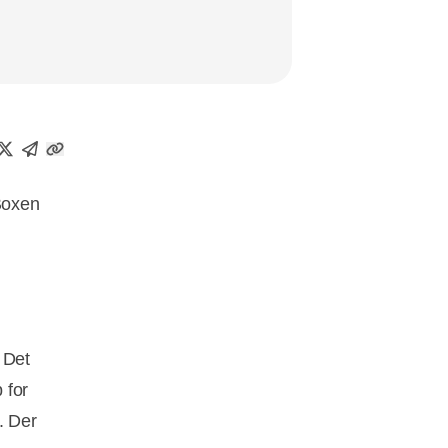
Boxen
: Det
 for
. Der