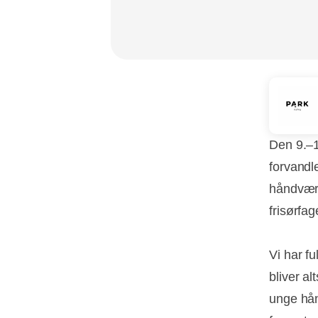
Den 9.–1
forvandl
håndværk
frisørfa
Vi har fu
bliver a
unge hån