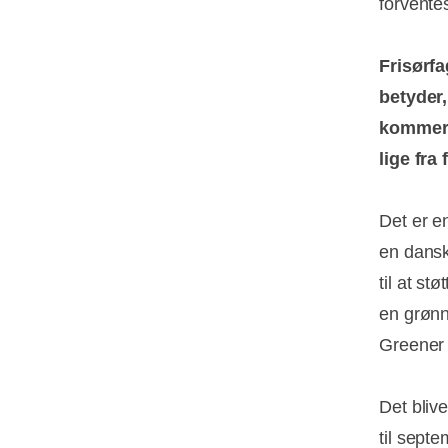
forvente
Frisørfa
betyder,
kommer 
lige fra
Det er e
en dansk
til at s
en grønne
Greener
Det bliv
til sept