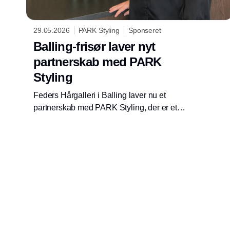
29.05.2026
PARK Styling
Sponseret
Balling-frisør laver nyt
partnerskab med PARK
Styling
Feders Hårgalleri i Balling laver nu et
partnerskab med PARK Styling, der er et
professionelt fællesskab for selvstændige
frisører, hvor de deles om alt fra kurser og
efteruddannelse til udvikling af skånsomme
produkter. Mathilde Feder er fortsat indehaver,
og for at markere, at hun bliver en del af et nyt
fællesskab, ændrer hun navnet på salonen til
’Park By Mathilde Feder’.