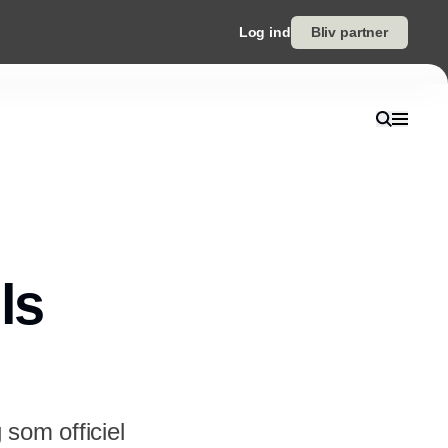
Log ind
Bliv partner
ls
 som officiel