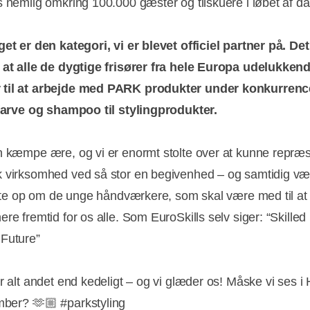
s nemlig omkring 100.000 gæster og tilskuere i løbet af 
get er den kategori, vi er blevet officiel partner på. Det
 at alle de dygtige frisører fra hele Europa udelukken
til at arbejde med PARK produkter under konkurrence
 farve og shampoo til stylingprodukter.
n kæmpe ære, og vi er enormt stolte over at kunne repræ
 virksomhed ved så stor en begivenhed – og samtidig v
tøtte op om de unge håndværkere, som skal være med til at
re fremtid for os alle. Som EuroSkills selv siger: “Skilled
 Future”
er alt andet end kedeligt – og vi glæder os! Måske vi ses i
ember? 🫶🏼 #parkstyling