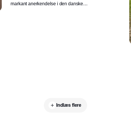
markant anerkendelse i den danske
beautybranche. Hårplejebrandet er nemlig
blevet nomineret i hele tre kategorier ved
Magasinet Livs nye læserpris “Pro Age
Favoritter 2026”, som hylder de bedste
beauty- og hårprodukter.
Indlæs flere