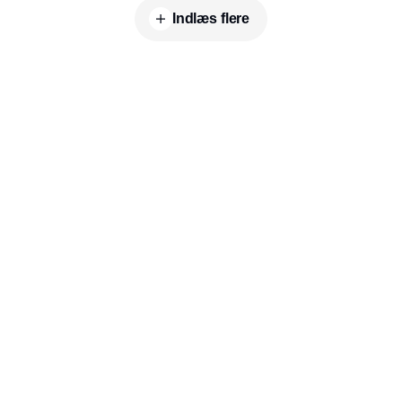
Indlæs flere
Udgiver
Horisont Gruppen a/s
Strandlodsvej 44
2300 København S
Telefon:
53506060
www.horisontgruppen.dk
Indhold
Business
Jobmarked
Salonen
RSS-feed
Inspiration
Nyhedsbrev
Hår