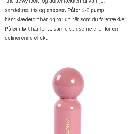
“the dewy look” og dufter lækkert af vanilje,
sandeltræ, iris og enebær. Påfør 1-2 pump i
håndklædetørt hår og tør dit hår som du foretrækker.
Påfør i tørt hår for at samle spidserne eller for en
definerende effekt.