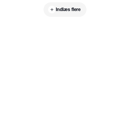
Indlæs flere
Udgiver
Horisont Gruppen a/s
Strandlodsvej 44
2300 København S
Telefon:
53506060
www.horisontgruppen.dk
Indhold
Business
Jobmarked
Salonen
RSS-feed
Inspiration
Nyhedsbrev