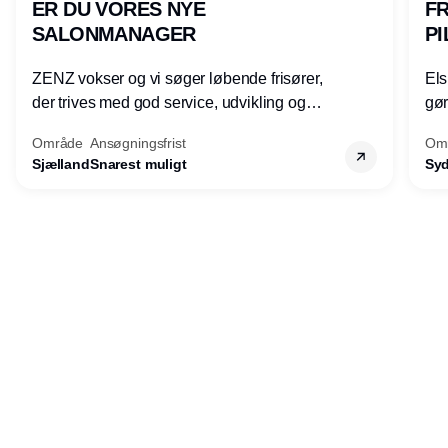
ER DU VORES NYE
FR
SALONMANAGER
PI
ZENZ vokser og vi søger løbende frisører,
Els
der trives med god service, udvikling og
gøre
faglighed, og som gerne vil udvikle sine
by 
Område
Ansøgningsfrist
Om
lederkompetencer.
mød
Sjælland
Snarest muligt
Sy
tri
mod
kva
Annonce
båd
Udgiver
Horisont Gruppen a/s
Strandlodsvej 44
2300 København S
Telefon:
53506060