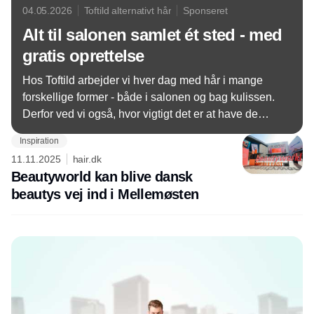
04.05.2026
Toftild alternativt hår
Sponseret
Alt til salonen samlet ét sted - med
gratis oprettelse
Hos Toftild arbejder vi hver dag med hår i mange
forskellige former - både i salonen og bag kulissen.
Derfor ved vi også, hvor vigtigt det er at have de
rigtige produkter ved hånden. Ud over parykker og
Inspiration
hårløsninger tilbyder vi i dag et bredt udvalg af
11.11.2025
hair.dk
professionelle salonvarer til frisører, som ønsker
Beautyworld kan blive dansk
kvalitet, der fungerer i praksis.
beautys vej ind i Mellemøsten
Annonce