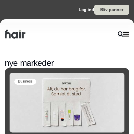
Log ind
Bliv partner
Annonce
nye markeder
Business