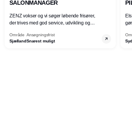
SALONMANAGER
PI
ZENZ vokser og vi søger løbende frisører,
Els
der trives med god service, udvikling og
gøre
faglighed, og som gerne vil udvikle sine
by 
Område
Ansøgningsfrist
Om
lederkompetencer.
mød
Sjælland
Snarest muligt
Sy
tri
mod
kva
Annonce
båd
Udgiver
Horisont Gruppen a/s
Strandlodsvej 44
2300 København S
Telefon:
53506060
www.horisontgruppen.dk