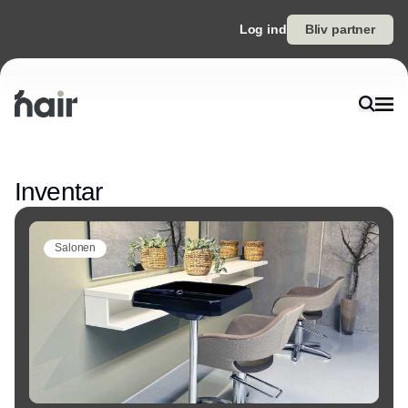
Log ind
Bliv partner
Annonce
Inventar
Salonen