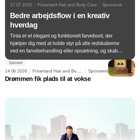
27.07.2026
Frisørland Hair and Body Care
Sponseret
Bedre arbejdsflow i en kreativ
hverdag
Tinta er et elegant og funktionelt farvebord, der
hjælper dig med at holde styr på alle redskaberne
ved en farvebehandling eller opsætning, og skabe
en mere ergonomisk arbejdsdag i salonen.
Salonen
14.06.2026
Frisørland Hair and Body
Sponseret
Care
Drømmen fik plads til at vokse
Annonce