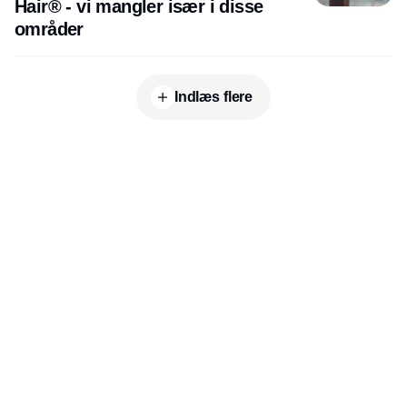
Hair® - vi mangler især i disse
områder
Indlæs flere
Udgiver
Horisont Gruppen a/s
Strandlodsvej 44
2300 København S
Telefon:
53506060
www.horisontgruppen.dk
Indhold