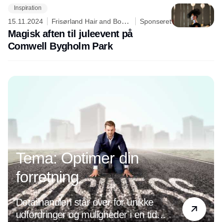
Inspiration
15.11.2024
Frisørland Hair and Body
Sponseret
Care
Magisk aften til juleevent på
Comwell Bygholm Park
Tema: Optimer din
forretning
Detailhandlen står over for unikke
udfordringer og muligheder i en tid