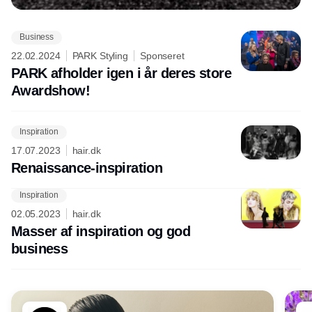
præget af digital transformation og
ændrede forbrugerpræferencer. Det
Business
handler det om at være på forkant med
Annonce
22.02.2024
PARK Styling
Sponseret
de nyeste tendenser og holde øje med
PARK afholder igen i år deres store
den udvikling, der hele tiden sker inden
Awardshow!
for både forretningsdrift og ledelse. For
optimeres forretningen, og forbedres
kundeoplevelsen, øges salget og
Inspiration
indtjeningen.
17.07.2023
hair.dk
Renaissance-inspiration
Inspiration
02.05.2023
hair.dk
Masser af inspiration og god
business