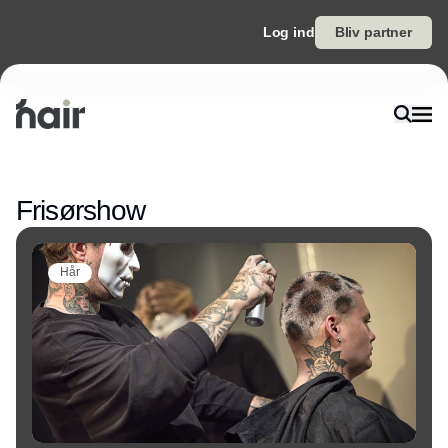
Log ind
Bliv partner
Annonce
Frisørshow
Hår