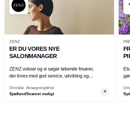
ZENZ
PAR
ER DU VORES NYE
FR
SALONMANAGER
PI
ZENZ vokser og vi søger løbende frisører,
Els
der trives med god service, udvikling og
gøre
faglighed, og som gerne vil udvikle sine
by 
Område
Ansøgningsfrist
Om
lederkompetencer.
mød
Sjælland
Snarest muligt
Sy
tri
mod
kva
Annonce
båd