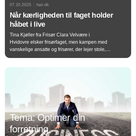
07.10.2025
hair.dk
Når kærligheden til faget holder
håbet i live
Tina Kjøller fra Frisør Clara Velvære i
Hvidovre elsker frisørfaget, men kampen med
vanskelige ansatte og frisører, der lejer stole,
bureaukrati og en branche i forandring skaber
Annonce
næsten uoverstigelige udfordringer. Men hun har
ikke tænkt sig at give op.
Tema: Optimer din
forretning