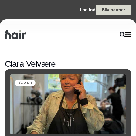
Log ind
Bliv partner
Annonce
Clara Velvære
Salonen